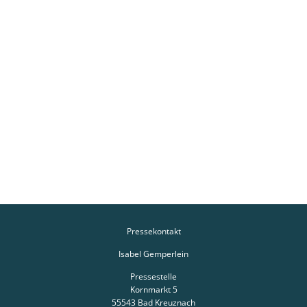
Pressekontakt
Isabel Gemperlein
Pressestelle
Kornmarkt 5
55543
Bad Kreuznach