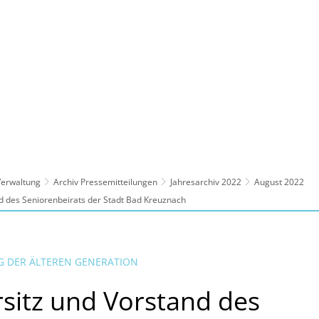
ltur, Sport
Familie, Bildung, Soziales
Wirt
 Verwaltung
Archiv Pressemitteilungen
Jahresarchiv 2022
August 2022
d des Seniorenbeirats der Stadt Bad Kreuznach
G DER ÄLTEREN GENERATION
sitz und Vorstand des