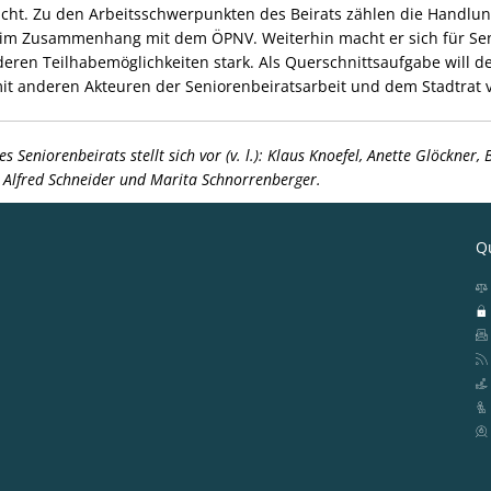
ht. Zu den Arbeitsschwerpunkten des Beirats zählen die Handlung
em im Zusammenhang mit dem ÖPNV. Weiterhin macht er sich für S
eren Teilhabemöglichkeiten stark. Als Querschnittsaufgabe will de
t anderen Akteuren der Seniorenbeiratsarbeit und dem Stadtrat 
 Seniorenbeirats stellt sich vor (v. l.): Klaus Knoefel, Anette Glöckner, 
n Alfred Schneider und Marita Schnorrenberger.
Qu