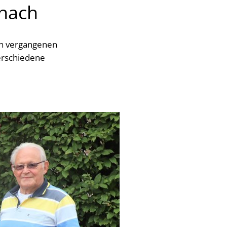
znach
en vergangenen
erschiedene