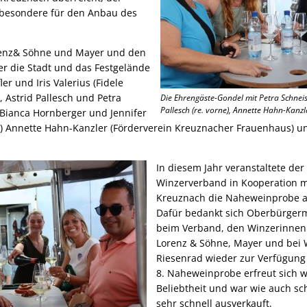
sbesondere für den Anbau des
renz& Söhne und Mayer und den
er die Stadt und das Festgelände
r und Iris Valerius (Fidele
 Astrid Pallesch und Petra
Die Ehrengäste-Gondel mit Petra Schneis 
Pallesch (re. vorne), Annette Hahn-Kanzl
 Bianca Hornberger und Jennifer
) Annette Hahn-Kanzler (Förderverein Kreuznacher Frauenhaus) u
In diesem Jahr veranstaltete de
Winzerverband in Kooperation m
Kreuznach die Naheweinprobe a
Dafür bedankt sich Oberbürgerm
beim Verband, den Winzerinnen
Lorenz & Söhne, Mayer und bei Wi
Riesenrad wieder zur Verfügung s
8. Naheweinprobe erfreut sich w
Beliebtheit und war wie auch sc
sehr schnell ausverkauft.