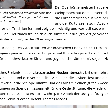
Der Oberbürgermeister hat bere
Weinproben auf dem Riesenrad 
Gräff schenkt ein für Markus Schlosser,
midt, Nathalie Herberger und Markus
die Ehrenamtlichen aus Vereinen,
m Uhrzeigersinn).
und der Kulturszene zum Ausdru
 er die Tradition fort und zeigt, wie wichtig und wertvoll das eh
. "Bad Kreuznach freut sich auch künftig auf drei großartige Veran
Gutes zu tun", so der Oberbürgermeister.
für den guten Zweck durften wir inzwischen über 200.000 Euro an
ungen spenden. Hierunter Hospize und Kinderhospize, Tafel-Einri
imär um schwerkranke Kinder und Jugendliche kümmern“, so Jens He
ches Ereignis ist der
„kreuznacher Nockerhbersch“
, bei dem Lehr
Wichtigen und den vermeintlich Wichtigen die Leviten liest und di
itiker auf die Schippe nimmt. Und das alles für einen guten Zwec
tungen an Spenden gesammelt für die Ossig-Stiftung, die wiederum
erstützt. „Uns ist es auch wichtig, die Arbeit der Ossig-Stiftung u
ichen Fokus rücken“, betont Thomas Modes.