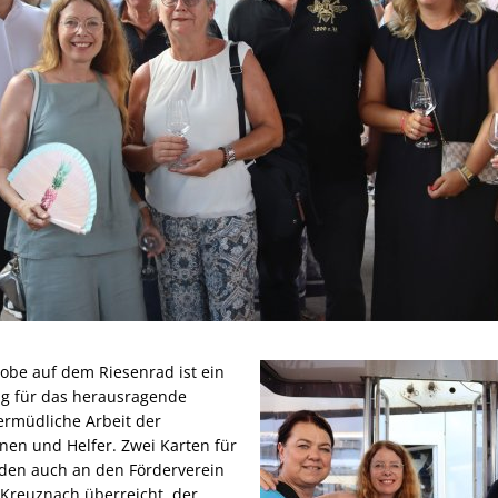
be auf dem Riesenrad ist ein
g für das herausragende
rmüdliche Arbeit der
nen und Helfer. Zwei Karten für
den auch an den Förderverein
Kreuznach überreicht, der