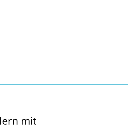
Seite einstellen
Suche
Kontakt
Tourismus
schaft, Bauen, Wohnen
ern mit