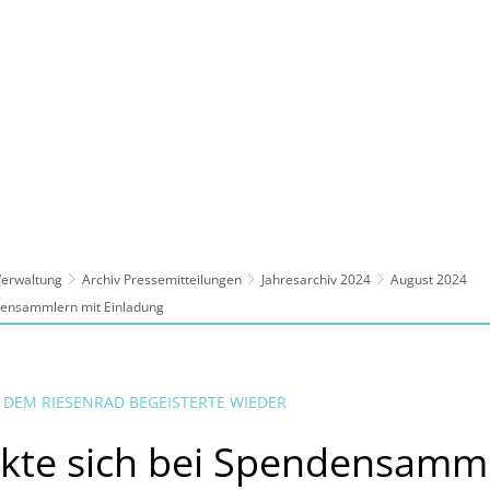
ltur, Sport
Familie, Bildung, Soziales
Wirt
 Verwaltung
Archiv Pressemitteilungen
Jahresarchiv 2024
August 2024
densammlern mit Einladung
 DEM RIESENRAD BEGEISTERTE WIEDER
kte sich bei Spendensamml