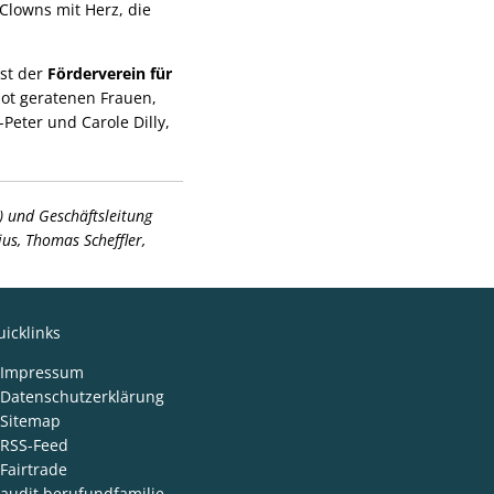
Clowns mit Herz, die
ist der
Förderverein für
Not geratenen Frauen,
Peter und Carole Dilly,
) und Geschäftsleitung
ius, Thomas Scheffler,
icklinks
Impressum
Datenschutzerklärung
Sitemap
RSS-Feed
Fairtrade
audit berufundfamilie