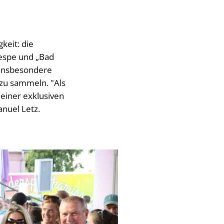
keit: die
Wespe und „Bad
 insbesondere
zu sammeln. "Als
einer exklusiven
nuel Letz.