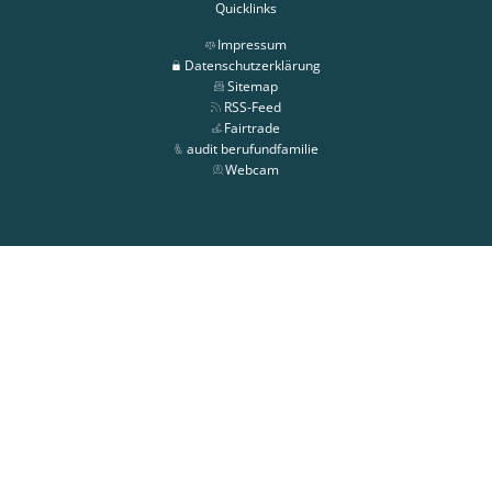
Quicklinks
Impressum
Datenschutzerklärung
Sitemap
RSS-Feed
Fairtrade
audit berufundfamilie
Webcam