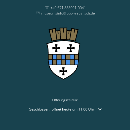
+49 671 888091-0041
museumsinfo@bad-kreuznach.de
Öffnungszeiten:
Klicken, um weitere Öffnungs- oder Schließzeiten auszublende
Geschlossen:
öffnet heute um 11:00 Uhr