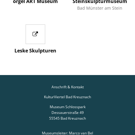
orgel ART Museum
Steinskulpturmuseum
Bad Münster am Stein
Leske Skulpturen
Anschrift & Kontakt
KulturViertel Bad Kreuznach
Museum Schlosspark
Dessauerstraße 49
55545
Bad Kreuznach
Museumsleiter: Marco van Bel