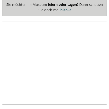
Sie möchten im Museum
feiern oder tagen
? Dann schauen
Sie doch mal
hier...!