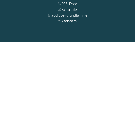
RSS-Feed
Fairtrade
audit berufundfamilie
Webcam