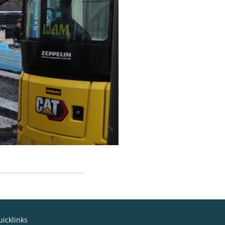
icklinks