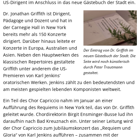
US-Dirigent im Anschluss in das neue Gästebuch der Stadt ein.
Dr. Jonathan Griffith ist Dirigent,
Pädagoge und Dozent und hat in
der Carnegie Hall in New York
bereits mehr als 150 Konzerte
dirigiert. Darüber hinaus leitete er
Konzerte in Europa, Australien und
Der Eintrag von Dr. Griffith im
Asien. Neben den Hauptwerken des
neuen Gästebuch der Stadt. Die
klassischen Repertoires gestaltete
Seite wird noch künstlerisch
durch Peter Trautmann
Griffith unter anderem die US-
gestaltet.
Premieren von Karl Jenkins‘
oratorischen Werken. Jenkins zählt zu den bedeutendsten und
am meisten gespielten lebenden Komponisten weltweit.
Ein Teil des Chor Capriccio nahm im Januar an einer
Aufführung des Requiems in New York teil, das von Dr. Griffith
geleitet wurde. Chordirektorin Birgit Ensminger-Busse lud ihn
daraufhin nach Bad Kreuznach ein. Unter seiner Leitung wird
der Chor Capriccio zum Jubiläumskonzert das „Requiem und
Gloria“
von Karl Jenkins aufführen – zusammen mit der