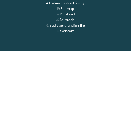
Datenschutzerklärung
Sitemap
RSS-Feed
Fairtrade
audit berufundfamilie
Webcam