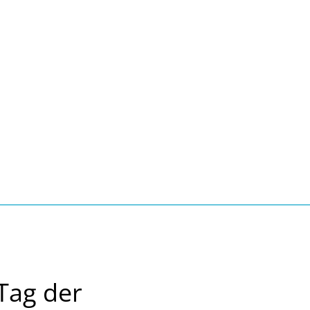
Seite einstellen
Suche
Kontakt
Tourismus
schaft, Bauen, Wohnen
Tag der