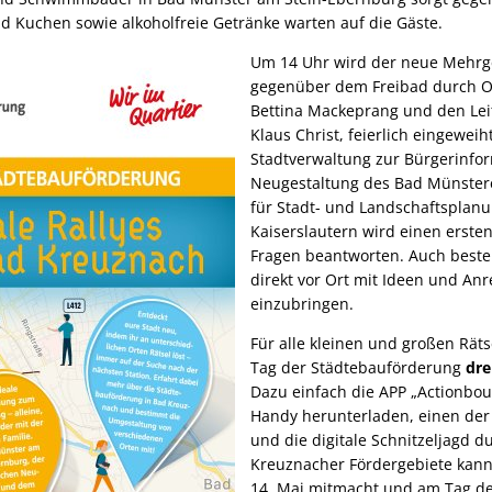
nd Kuchen sowie alkoholfreie Getränke warten auf die Gäste.
Um 14 Uhr wird der neue Mehrg
gegenüber dem Freibad durch Or
Bettina Mackeprang und den Lei
Klaus Christ, feierlich eingeweih
Stadtverwaltung zur Bürgerinfo
Neugestaltung des Bad Münstere
für Stadt- und Landschaftsplan
Kaiserslautern wird einen erste
Fragen beantworten. Auch besteh
direkt vor Ort mit Ideen und An
einzubringen.
Für alle kleinen und großen Rät
Tag der Städtebauförderung
dre
Dazu einfach die APP „Actionbou
Handy herunterladen, einen der
und die digitale Schnitzeljagd d
Kreuznacher Fördergebiete kann
14. Mai mitmacht und am Tag d