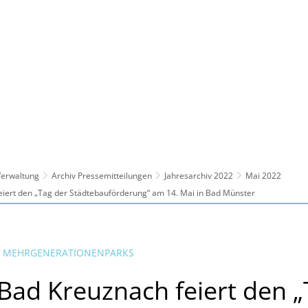
ltur, Sport
Familie, Bildung, Soziales
Wirt
 Verwaltung
Archiv Pressemitteilungen
Jahresarchiv 2022
Mai 2022
eiert den „Tag der Städtebauförderung“ am 14. Mai in Bad Münster
N MEHRGENERATIONENPARKS
 Bad Kreuznach feiert den „