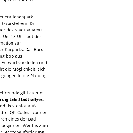
enerationenpark
tsvorsteherin Dr.
ter des Stadtbauamts,
t. Um 15 Uhr lädt die
rmation zur
r Kurparks. Das Büro
ung bbp aus
n Entwurf vorstellen und
t die Möglichkeit, sich
regungen in die Planung
selfreunde gibt es zum
i digitale Stadtrallyes
.
nd“ kostenlos aufs
 drei QR-Codes scannen
urch eines der Bad
 beginnen. Wer bis zum
er Städtebauförderung