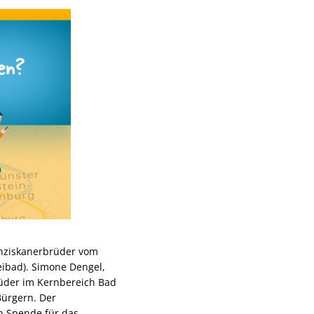
ranziskanerbrüder vom
eibad). Simone Dengel,
rüder im Kernbereich Bad
Bürgern. Der
n Spende für das