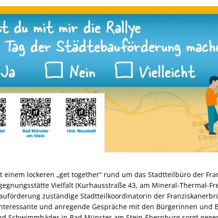
it einem lockeren „get together“ rund um das Stadtteilbüro der F
egegnungsstätte Vielfalt (Kurhausstraße 43, am Mineral-Thermal-Fr
bauförderung zuständige Stadtteilkoordinatorin der Franziskanerb
 interessante und anregende Gespräche mit den Bürgerinnen und 
 und Schwimmbäder in Bad Münster am Stein-Ebernburg sorgt gege