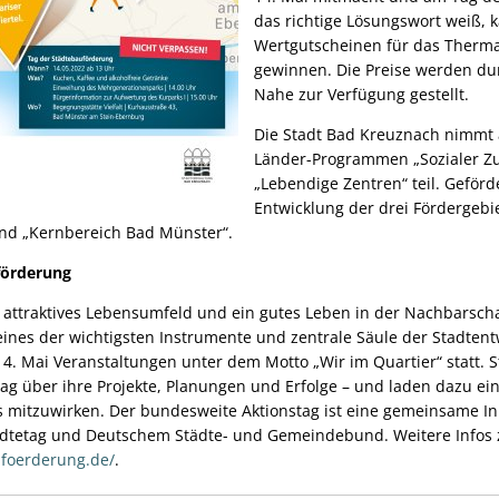
das richtige Lösungswort weiß, 
Wertgutscheinen für das Therma
gewinnen. Die Preise werden du
Nahe zur Verfügung gestellt.
Die Stadt Bad Kreuznach nimmt 
Länder-Programmen „Sozialer 
„Lebendige Zentren“ teil. Geförd
Entwicklung der drei Fördergebiet
und „Kernbereich Bad Münster“.
förderung
n attraktives Lebensumfeld und ein gutes Leben in der Nachbarscha
ines der wichtigsten Instrumente und zentrale Säule der Stadtentw
4. Mai Veranstaltungen unter dem Motto „Wir im Quartier“ statt.
ag über ihre Projekte, Planungen und Erfolge – und laden dazu ein
mitzuwirken. Der bundesweite Aktionstag ist eine gemeinsame Ini
dtetag und Deutschem Städte- und Gemeindebund. Weitere Infos 
foerderung.de/
.