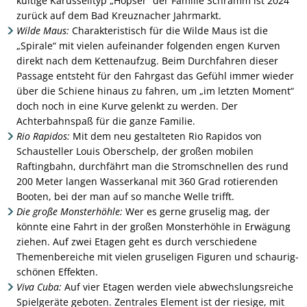
kultige Karusselltyp „Hopser“ der Familie Schramm ist 2024
zurück auf dem Bad Kreuznacher Jahrmarkt.
Wilde Maus:
Charakteristisch für die Wilde Maus ist die
„Spirale“ mit vielen aufeinander folgenden engen Kurven
direkt nach dem Kettenaufzug. Beim Durchfahren dieser
Passage entsteht für den Fahrgast das Gefühl immer wieder
über die Schiene hinaus zu fahren, um „im letzten Moment“
doch noch in eine Kurve gelenkt zu werden. Der
Achterbahnspaß für die ganze Familie.
Rio Rapidos:
Mit dem neu gestalteten Rio Rapidos von
Schausteller Louis Oberschelp, der großen mobilen
Raftingbahn, durchfährt man die Stromschnellen des rund
200 Meter langen Wasserkanal mit 360 Grad rotierenden
Booten, bei der man auf so manche Welle trifft.
Die große Monsterhöhle:
Wer es gerne gruselig mag, der
könnte eine Fahrt in der großen Monsterhöhle in Erwägung
ziehen. Auf zwei Etagen geht es durch verschiedene
Themenbereiche mit vielen gruseligen Figuren und schaurig-
schönen Effekten.
Viva Cuba:
Auf vier Etagen werden viele abwechslungsreiche
Spielgeräte geboten. Zentrales Element ist der riesige, mit