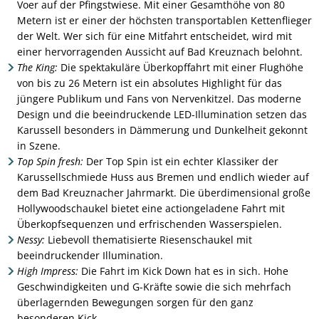
Voer auf der Pfingstwiese. Mit einer Gesamthöhe von 80
Metern ist er einer der höchsten transportablen Kettenflieger
der Welt. Wer sich für eine Mitfahrt entscheidet, wird mit
einer hervorragenden Aussicht auf Bad Kreuznach belohnt.
The King:
Die spektakuläre Überkopffahrt mit einer Flughöhe
von bis zu 26 Metern ist ein absolutes Highlight für das
jüngere Publikum und Fans von Nervenkitzel. Das moderne
Design und die beeindruckende LED-Illumination setzen das
Karussell besonders in Dämmerung und Dunkelheit gekonnt
in Szene.
Top Spin fresh:
Der Top Spin ist ein echter Klassiker der
Karussellschmiede Huss aus Bremen und endlich wieder auf
dem Bad Kreuznacher Jahrmarkt. Die überdimensional große
Hollywoodschaukel bietet eine actiongeladene Fahrt mit
Überkopfsequenzen und erfrischenden Wasserspielen.
Nessy:
Liebevoll thematisierte Riesenschaukel mit
beeindruckender Illumination.
High Impress:
Die Fahrt im Kick Down hat es in sich. Hohe
Geschwindigkeiten und G-Kräfte sowie die sich mehrfach
überlagernden Bewegungen sorgen für den ganz
besonderen Kick.