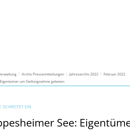
ltur, Sport
Familie, Bildung, Soziales
Wirt
 Verwaltung
Archiv Pressemitteilungen
Jahresarchiv 2022
Februar 2022
 Eigentümer um Stellungnahme gebeten
 SCHREITET EIN
ppesheimer See: Eigentüm