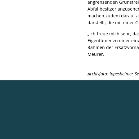
angrenzenden Grünstreif
Abfallbesitzer anzusehe
machen zudem darauf au
darstellt, die mit eine
„Ich freue mich sehr, d
Eigentümer zu einer ei
Rahmen der Ersatzvornah
Meurer.
Archivfoto: Ippesheimer S