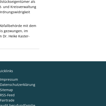
dstückseigentümer als
t- und Kreisverwaltung
Ordnungswidrigkeit
 Abfallbehörde mit dem
eis gezwungen, im
 Dr. Heike Kaster-
icklinks
Impressum
Datenschutzerklärung
Sitemap
RSS-Feed
Fairtrade
audit berufundfamilie