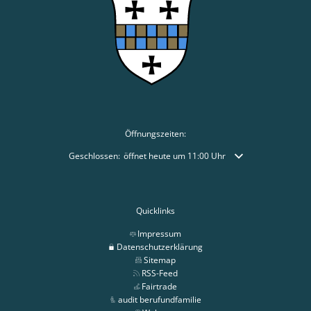
Öffnungszeiten:
Klicken, um weitere Öffnungs- oder Schließzeiten auszublende
Geschlossen:
öffnet heute um 11:00 Uhr
Quicklinks
Impressum
Datenschutzerklärung
Sitemap
RSS-Feed
Fairtrade
audit berufundfamilie