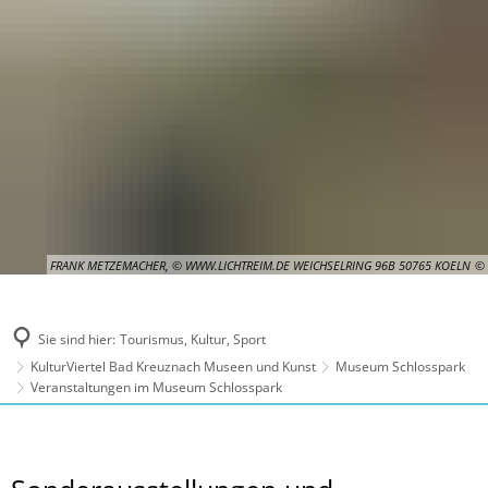
FRANK METZEMACHER, © WWW.LICHTREIM.DE WEICHSELRING 96B 50765 KOELN
Sie sind hier:
Tourismus, Kultur, Sport
KulturViertel Bad Kreuznach Museen und Kunst
Museum Schlosspark
Veranstaltungen im Museum Schlosspark