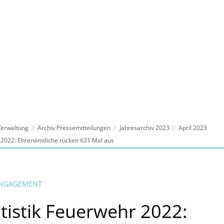
ltur, Sport
Familie, Bildung, Soziales
Wirt
 Verwaltung
Archiv Pressemitteilungen
Jahresarchiv 2023
April 2023
r 2022: Ehrenamtliche rücken 631 Mal aus
 ENGAGEMENT
atistik Feuerwehr 2022: