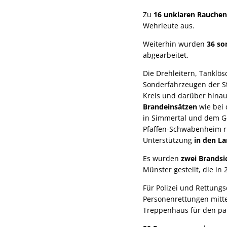
Zu
16 unklaren Rauche
Wehrleute aus.
Weiterhin wurden
36 so
abgearbeitet.
Die Drehleitern, Tanklö
Sonderfahrzeugen der S
Kreis und darüber hinau
Brandeinsätzen
wie bei
in Simmertal und dem G
Pfaffen-Schwabenheim r
Unterstützung
in den L
Es wurden
zwei Brandsi
Münster gestellt, die in
Für Polizei und Rettung
Personenrettungen mittel
Treppenhaus für den pa