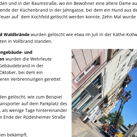
anden und in der Baumstraße, wo ein Bewohner eine ältere Dame 
sende der Küchenbrand in der Jahngasse, bei dem ein Hund aus der
 Feuer auf dem Kochfeld gelöscht werden konnte. Zehn Mal wurd
und Waldbrände
wurden gelöscht wie etwa im Juli in der Käthe-Kollw
rten in Vollbrand standen.
engebäude- und
en
wurden die Wehrleute
 Gebäudebrand in der
Oktober, bei dem ein
eren Verbrennungen gerettet
en gelöscht, wie zum Beispiel
transporter auf dem Parkplatz des
 als wenige Tage hintereinander
am Ende der Rüdesheimer Straße
en bekämpft.