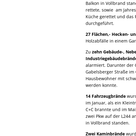
Balkon in Vollbrand st
rettete, sowie am Jahre
Küche gerettet und das
durchgeführt.
27 Flächen,- Hecken- 
Holzabfälle in einem Ga
Zu
zehn Gebäude-, Neb
Industriegebäudebränd
alarmiert. Darunter der
Gabelsberger Straße im 
Hausbewohner mit schw
werden konnte.
14 Fahrzeugbrände
wurd
im Januar, als ein Klein
C+C brannte und im Mai,
zwei Pkw auf der L244 
in Vollbrand standen.
Zwei Kaminbrände
wurd