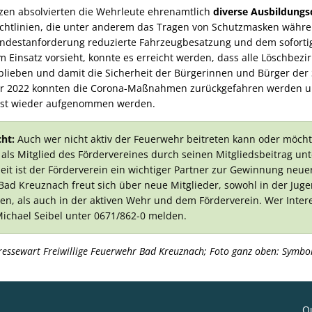
zen absolvierten die Wehrleute ehrenamtlich
diverse Ausbildungs
chtlinien, die unter anderem das Tragen von Schutzmasken währe
Mindestanforderung reduzierte Fahrzeugbesatzung und dem soforti
 Einsatz vorsieht, konnte es erreicht werden, dass alle Löschbez
blieben und damit die Sicherheit der Bürgerinnen und Bürger der 
hr 2022 konnten die Corona-Maßnahmen zurückgefahren werden un
nst wieder aufgenommen werden.
ht:
Auch wer nicht aktiv der Feuerwehr beitreten kann oder möchte
 als Mitglied des Fördervereines durch seinen Mitgliedsbeitrag un
eit ist der Förderverein ein wichtiger Partner zur Gewinnung neuer
 Bad Kreuznach freut sich über neue Mitglieder, sowohl in der Ju
, als auch in der aktiven Wehr und dem Förderverein. Wer Intere
Michael Seibel unter 0671/862-0 melden.
Pressewart Freiwillige Feuerwehr Bad Kreuznach; Foto ganz oben: Symbol
Qu