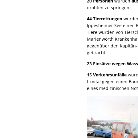
20 Personen
wurden
au
drohten zu springen.
44 Tierrettungen
wurden 
Ippesheimer See einen B
Tiere wurden von Tiersc
Marienwörth Krankenhaus
gegenüber den Kapitän-
gebracht.
23 Einsätze wegen Was
15 Verkehrsunfälle
wurde
frontal gegen einen Baum
eines medizinischen Not