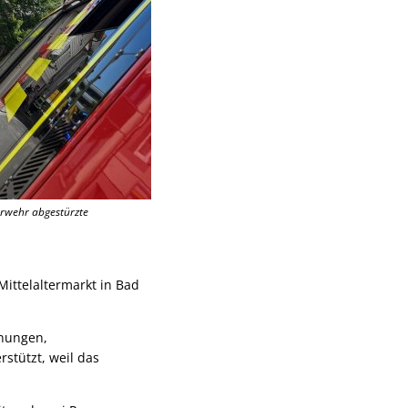
uerwehr abgestürzte
ttelaltermarkt in Bad
fnungen,
stützt, weil das