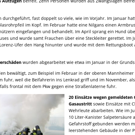
s Aufzügen
befreit. Zehn Personen wurden aus Zwangslagen befre
durchgeführt, fast doppelt so viele, wie im Vorjahr. Im Januar ha
lasrohrpfeil im Kopf. Im Februar hatte eine Nilgans einen Armbru
hützern eingefangen und behandelt. Im April sprang ein Hund übe
es und wurde samt Frauchen über eine Steckleiter gerettet. Im Jun
Lorenz-Ufer den Hang hinunter und wurde mit dem Rettungsboot a
serschäden
wurden abgearbeitet wie etwa im Januar in der Grund
n bewältigt, zum Beispiel im Februar in der oberen Mannheimer S
 fuhr, weil die Beifahrerin ins Lenkrad griff und im November, al
falls frontal mit dem Pkw gegen eine Straßenlaterne fuhr.
20 Einsätze wegen gemeldeten 
Gasaustritt
sowie Einsätze mit 
Wehrleute abarbeiten. Wie im Jun
10 Liter-Kanister Salpetersäure 
Gefahrstoff gebunden werden m
leerstehenden Gebäude in der 