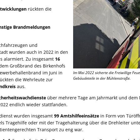
ntwicklungen
rückten die
nstige Brandmeldungen
schfahrzeugen und
tadt wurden auch in 2022 in den
s alarmiert. Zu insgesamt
16
 dem Großbrand des Birkenhofs
ewerbehallenbrand im Juni in
Im Mai 2022 sicherte die Freiwillige Fe
Gebäudeteile in der Mühlenstraße.
ückten die Wehrleute zur
andkreis
aus.
cherheitswachdienste
über mehrere Tage am Jahrmarkt und dem Mi
 2022 endlich wieder stattfanden.
sdienst wurden insgesamt
99 Amtshilfeeinsätze
in Form von Türöf
s Tragehilfe oder mit der Tragehalterung über die Drehleiter unter
tientengerechten Transport zu eng war.