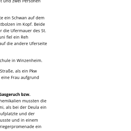
it und zwei Personen
tte ein Schwan auf dem
stbolzen im Kopf. Beide
r die Ufermauer des St.
i fiel ein Reh
uf die andere Uferseite
schule in Winzenheim.
traße, als ein Pkw
s eine Frau aufgrund
Gasgeruch bzw.
Chemikalien mussten die
i, als bei der Deula ein
aufplatzte und der
usste und in einem
Priegerpromenade ein