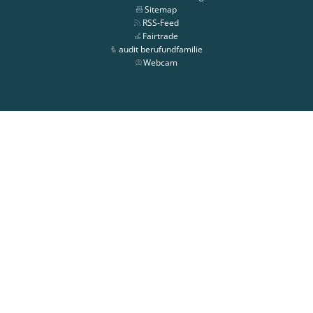
Sitemap
RSS-Feed
Fairtrade
audit berufundfamilie
Webcam