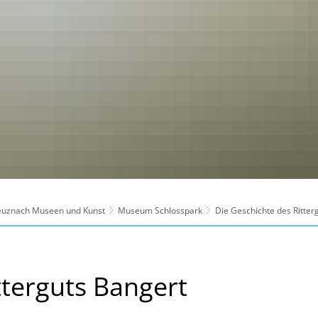
reuznach Museen und Kunst
Museum Schlosspark
Die Geschichte des Ritter
tterguts Bangert