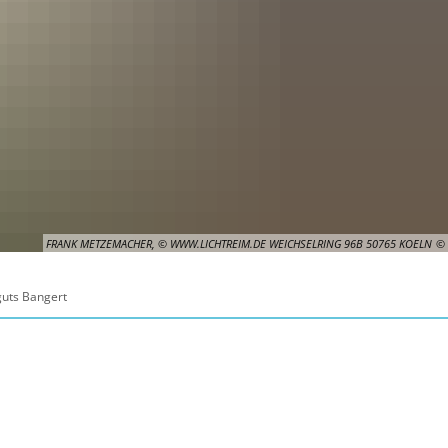
FRANK METZEMACHER, © WWW.LICHTREIM.DE WEICHSELRING 96B 50765 KOELN
guts Bangert