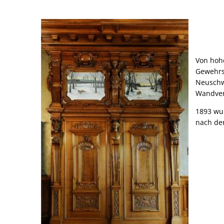
Von hohe
Gewehrs
Neuschwa
Wandver
1893 wur
nach de