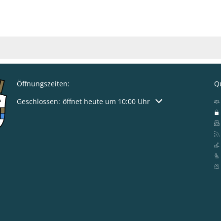
Öffnungszeiten:
Qu
Klicken, um weitere Öffnungs- oder Schließzeiten auszublen
Geschlossen:
öffnet heute um 10:00 Uhr