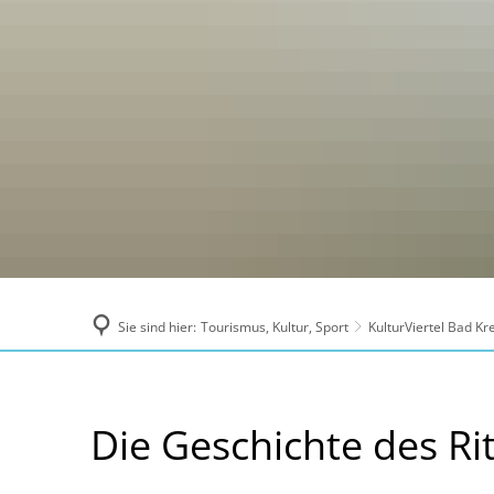
Sie sind hier:
Tourismus, Kultur, Sport
KulturViertel Bad K
Die
Die Geschichte des Ri