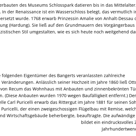
rbauten des Museums Schlosspark datieren bis in das Mittelalter.
 In der Renaissance ist ein Wasserschloss belegt, das vermutlich 
ersetzt wurde. 1768 erwarb Prinzessin Amalie von Anhalt-Dessau
tung (Hardung). Sie ließ auf den Grundmauern des Vorgängerbau
izistischen Stil umgestalten, wie es sich heute noch weitgehend dar
 folgenden Eigentümer des Bangerts veranlassten zahlreiche
 Veränderungen. Anlässlich seiner Hochzeit im Jahre 1860 ließ Ott
r von Recum das Wohnhaus mit Anbauten und zinnenbekrönten T
n. (Diese Anbauten wurden 1970 wegen Baufälligkeit entfernt.) De
elle Carl Puricelli erwarb das Rittergut im Jahre 1881 für seinen So
 Puricelli, der einen zweigeschossigen Flügelbau mit Remise, welc
nd Wirtschaftsgebäude beherbergte, beauftragte. Die aufwändige
storismus bildet ein eindrucksvolles Ze
kultur der Jahrhundertwend