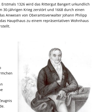
 Erstmals 1326 wird das Rittergut Bangert urkundlich
im 30-jährigen Krieg zerstört und 1668 durch einen
 das Anwesen von Oberamtsverwalter Johann Philipp
s das Haupthaus zu einem repräsentativen Wohnhaus
stellt.
o
ürmchen
r
hn
he
ugnis
e.