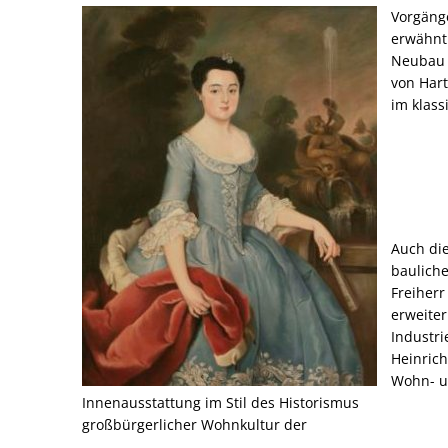
Geschichte
Vorgänge
erwähnt.
des
Neubau 
von Har
Ritterguts
im klass
Bangert
Auch die
bauliche
Freiher
erweiter
Industri
Heinrich
Wohn- u
Innenausstattung im Stil des Hi
großbürgerlicher Wohn