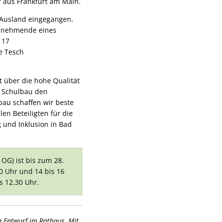
r aus Frankfurt am Main.
 Ausland eingegangen.
eilnehmende eines
 17
le Tesch
 über die hohe Qualität
r Schulbau den
au schaffen wir beste
en Beteiligten für die
g und Inklusion in Bad
OG) ist bis zum 28.
0 Uhr und 14 bis 16
s 12.30 Uhr.
 Entwurf im Rathaus. Mit