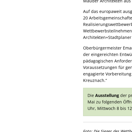
Mauder Architekten aus 
Auf das europaweit aus
20 Arbeitsgemeinschafte
Realisierungswettbewer
Wettbewerbsteilnehmend
Architekten+Stadtplaner
Oberbürgermeister Emanu
der eingereichten Entwü
pädagogischen Anforder
Voraussetzungen für gem
engagierte Vorbereitung 
Kreuznach.“
Die
Ausstellung
der pr
Mai zu folgenden Öff
Uhr, Mittwoch 8 bis 12
Foto: Die Sieger des Wet