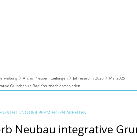
ltur, Sport
Familie, Bildung, Soziales
Wirt
 Verwaltung
Archiv Pressemitteilungen
Jahresarchiv 2025
Mai 2025
ative Grundschule Bad Kreuznach entschieden
AUSSTELLUNG DER PRÄMIERTEN ARBEITEN
rb Neubau integrative Gru