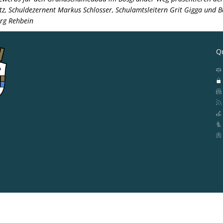
tz, Schuldezernent Markus Schlosser, Schulamtsleitern Grit Gigga und 
rg Rehbein
Qu