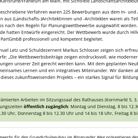
Karlsruhe/Frankfurt am Main, mit SichtFeld Landschaftsarchitektu
geschriebene Verfahren waren 225 Bewerbungen aus dem In- und
n aus (Landschafts-)Architektinnen und -Architekten waren als T
bs nach den Regeln für Planungswettbewerbe ausgewählt worden.
e hatten Entwürfe eingereicht. Der Wettbewerb wurde durch
Hil
 PartGmbB professionell und kompetent begleitet.
el Letz und Schuldezernent Markus Schlosser zeigen sich erfreut
rfe: „Die Wettbewerbsbeiträge zeigen eindrucksvoll, wie moderne
ungen unserer Zeit gerecht werden kann. Mit dem geplanten Neub
einsames Lernen und ein integratives Miteinander. Wir danken all
dieses zukunftsweisenden Projekts – ein starkes Signal für Bildun
ämierten Arbeiten im Sitzungssaal des Rathauses (Kornmarkt 5, 3. 
nungszeiten
öffentlich zugänglich
: Montag und Dienstag, 8 bis 12.3
.30 Uhr, Donnerstag 8 bis 12.30 Uhr und 14 bis 18 Uhr, Freitag 8 bi
tbewerbs für den Grundschulneubau im Bösgrunder Weg präsentieren den