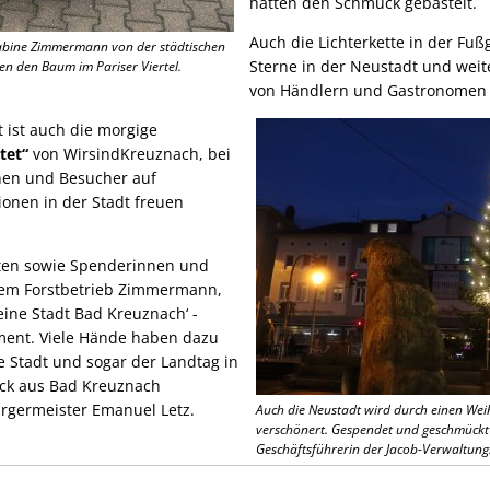
hatten den Schmuck gebastelt.
Auch die Lichterkette in der Fuß
abine Zimmermann von der städtischen
Sterne in der Neustadt und wei
n den Baum im Pariser Viertel.
von Händlern und Gastronomen s
 ist auch die morgige
tet“
von WirsindKreuznach, bei
nen und Besucher auf
onen in der Stadt freuen
igten sowie Spenderinnen und
em Forstbetrieb Zimmermann,
ine Stadt Bad Kreuznach‘ -
ment. Viele Hände haben dazu
e Stadt und sogar der Landtag in
ck aus Bad Kreuznach
ürgermeister Emanuel Letz.
Auch die Neustadt wird durch einen W
verschönert. Gespendet und geschmückt
Geschäftsführerin der Jacob-Verwaltungs