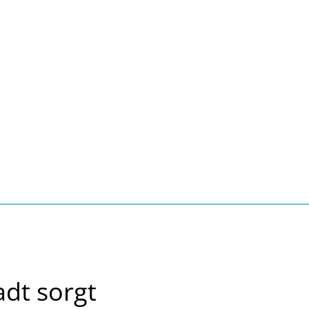
Seite einstellen
Suche
Kontakt
Tourismus
schaft, Bauen, Wohnen
adt sorgt