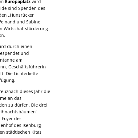
dem
Europaplatz
wird
eide sind Spenden des
den „Hunsrücker
einand und Sabine
n Wirtschaftsförderung
on.
rd durch einen
Gespendet und
nntanne am
nn, Geschäftsführerin
t. Die Lichterkette
rfügung.
euznach dieses Jahr die
ume an das
en zu dürfen. Die drei
eihnachtsbäumen“
 Foyer des
enhof des Isenburg-
en städtischen Kitas