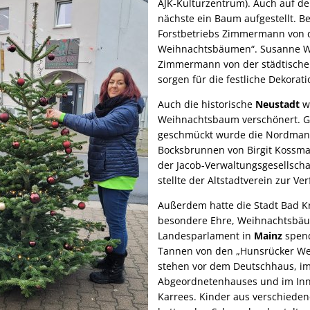
AJK-Kulturzentrum). Auch auf 
nächste ein Baum aufgestellt. B
Forstbetriebs Zimmermann von 
Weihnachtsbäumen“. Susanne W
Zimmermann von der städtische
sorgen für die festliche Dekorati
Auch die historische
Neustadt
wi
Weihnachtsbaum verschönert. 
geschmückt wurde die Nordma
Bocksbrunnen von Birgit Kossma
der Jacob-Verwaltungsgesellschaf
stellte der Altstadtverein zur Ve
Außerdem hatte die Stadt Bad Kr
besondere Ehre, Weihnachtsbä
Landesparlament in
Mainz
spend
Tannen von den „Hunsrücker W
stehen vor dem Deutschhaus, im
Abgeordnetenhauses und im Inn
Karrees. Kinder aus verschieden