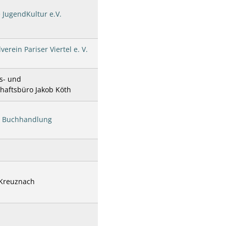
e JugendKultur e.V.
lverein Pariser Viertel e. V.
s- und
haftsbüro Jakob Köth
he Buchhandlung
 Kreuznach