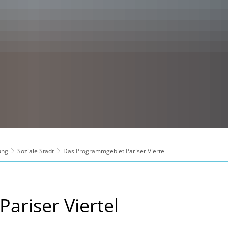
ung
Soziale Stadt
Das Programmgebiet Pariser Viertel
ariser Viertel