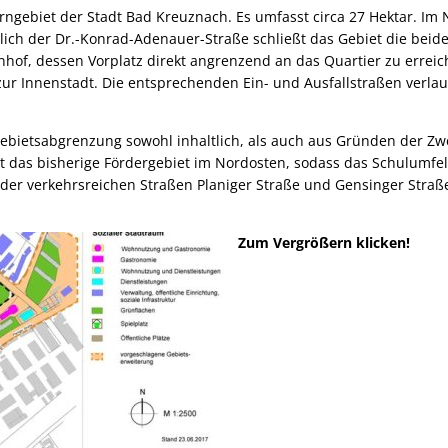
erngebiet der Stadt Bad Kreuznach. Es umfasst circa 27 Hektar. Im
lich der Dr.-Konrad-Adenauer-Straße schließt das Gebiet die be
hof, dessen Vorplatz direkt angrenzend an das Quartier zu erreich
zur Innenstadt. Die entsprechenden Ein- und Ausfallstraßen verlau
Gebietsabgrenzung sowohl inhaltlich, als auch aus Gründen der Z
zt das bisherige Fördergebiet im Nordosten, sodass das Schulumfe
er verkehrsreichen Straßen Planiger Straße und Gensinger Straß
Zum Vergrößern klicken!