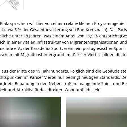
Pfalz sprechen wir hier von einem relativ kleinen Programmgebiet 
ht etwa 6 % der Gesamtbevölkerung von Bad Kreuznach). Das Pariser 
che unter 18 Jahren, was einem Anteil von 19,9 % entspricht (Gesa
ich in einer vitalen Infrastruktur von Migrantenorganisationen u
meinde e.V., der Karadeniz Sportverein, ein portugiesischer Sport-
schen mit Migrationshintergrund im „Pariser Viertel“ bilden die 
t aus der Mitte des 19. Jahrhunderts. Folglich sind die Gebäude s
htspunkten im Pariser Viertel nur bedingt heutigen Standards. De
eordnete Bebauung in den Nebenstraßen, mangelnde Spiel- und Be
it und Attraktivität des direkten Wohnumfeldes ein.