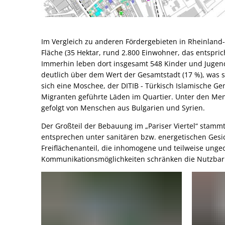
Im Vergleich zu anderen Fördergebieten in Rheinland-
Fläche (35 Hektar, rund 2.800 Einwohner, das entspric
Immerhin leben dort insgesamt 548 Kinder und Jugendli
deutlich über dem Wert der Gesamtstadt (17 %), was s
sich eine Moschee, der DITIB - Türkisch Islamische Ge
Migranten geführte Läden im Quartier. Unter den Men
gefolgt von Menschen aus Bulgarien und Syrien.
Der Großteil der Bebauung im „Pariser Viertel“ stamm
entsprechen unter sanitären bzw. energetischen Gesic
Freiflächenanteil, die inhomogene und teilweise ung
Kommunikationsmöglichkeiten schränken die Nutzbarke