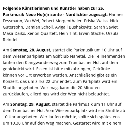
Folgende Künstlerinnen und Künstler haben zur 25.
Parkmusik Neue Ho(e)rizonte - Nordlichter zugesagt:
Hannes
Fessmann, Wu Wei, Robert Morgenthaler, Priska Walss, Nick
Gutersohn, Damian Scholl, Avigail Bushakevitz, Sarah Saviet,
Masa-Daiko, Xenon Quartett, Hein Tint, Erwin Stache, Ursula
Reindell
Am
Samstag, 28. August,
startet die Parkmusik um 16 Uhr auf
dem Wiesenparkplatz am Golfclub Nahetal. Die Teilnehmenden
laufen den Klangwanderweg zum Trombacher Hof, auf dem
gepicknickt wird. Essen ist bitte mitzubringen, Getränke
können vor Ort erworben werden. Anschließend gibt es ein
Konzert, das um zirka 22 Uhr endet. Zum Parkplatz wird ein
Shuttle angeboten. Wer mag, kann die 20 Minuten
zurücklaufen, allerdings wird der Weg nicht beleuchtet.
Am
Sonntag, 29. August,
startet die Parkmusik um 11 Uhr auf
dem Trombacher Hof. Vom Wiesenparkplatz wird ein Shuttle ab
10 Uhr angeboten. Wer laufen möchte, sollte sich spätestens
um 10.30 Uhr auf den Weg machen. Gestartet wird mit einem