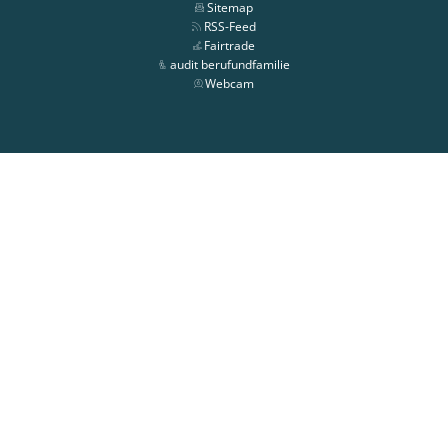
Sitemap
RSS-Feed
Fairtrade
audit berufundfamilie
Webcam