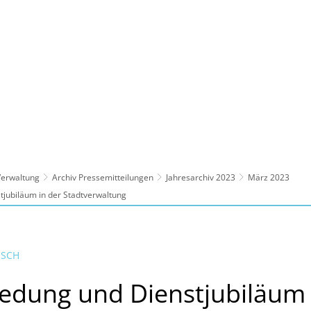
ltur, Sport
Familie, Bildung, Soziales
Wirt
 Verwaltung
Archiv Pressemitteilungen
Jahresarchiv 2023
März 2023
jubiläum in der Stadtverwaltung
NSCH
edung und Dienstjubiläum 