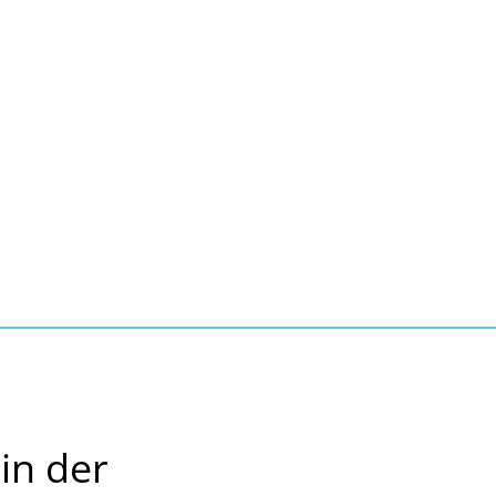
Seite einstellen
Suche
Kontakt
Tourismus
schaft, Bauen, Wohnen
in der