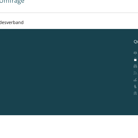
Umfrage
ndesverband
Qu