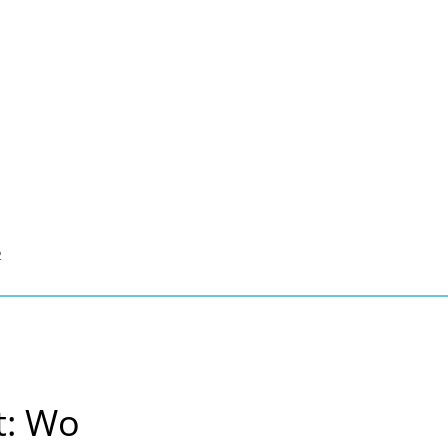
Seite einstellen
Suche
Kontakt
Tourismus
schaft, Bauen, Wohnen
2
t: Wo