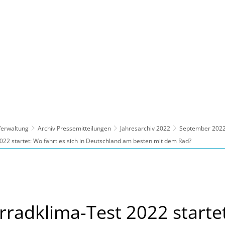
ltur, Sport
Familie, Bildung, Soziales
Wirt
 Verwaltung
Archiv Pressemitteilungen
Jahresarchiv 2022
September 202
22 startet: Wo fährt es sich in Deutschland am besten mit dem Rad?
radklima-Test 2022 starte