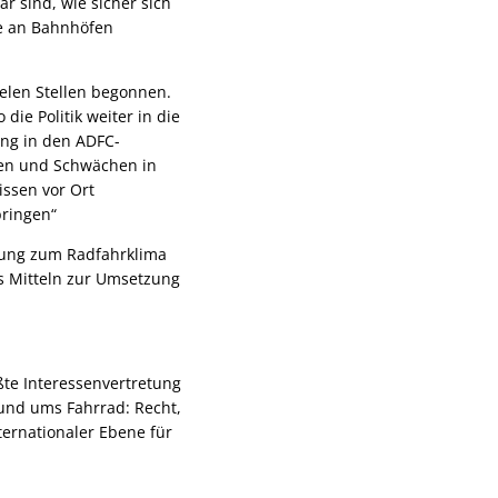
r sind, wie sicher sich
ze an Bahnhöfen
ielen Stellen begonnen.
e Politik weiter in die
ung in den ADFC-
rken und Schwächen in
issen vor Ort
bringen“
agung zum Radfahrklima
us Mitteln zur Umsetzung
ßte Interessenvertretung
rund ums Fahrrad: Recht,
ternationaler Ebene für