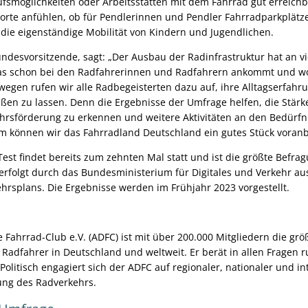
ufsmöglichkeiten oder Arbeitsstätten mit dem Fahrrad gut erreichba
orte anfühlen, ob für Pendlerinnen und Pendler Fahrradparkplät
ie eigenständige Mobilität von Kindern und Jugendlichen.
ndesvorsitzende, sagt: „Der Ausbau der Radinfrastruktur hat an v
as schon bei den Radfahrerinnen und Radfahrern ankommt und wo di
wegen rufen wir alle Radbegeisterten dazu auf, ihre Alltagserfahr
ießen zu lassen. Denn die Ergebnisse der Umfrage helfen, die Stä
hrsförderung zu erkennen und weitere Aktivitäten an den Bedürfn
m können wir das Fahrradland Deutschland ein gutes Stück voran
est findet bereits zum zehnten Mal statt und ist die größte Befr
 erfolgt durch das Bundesministerium für Digitales und Verkehr a
hrsplans. Die Ergebnisse werden im Frühjahr 2023 vorgestellt.
Fahrrad-Club e.V. (ADFC) ist mit über 200.000 Mitgliedern die grö
Radfahrer in Deutschland und weltweit. Er berät in allen Fragen 
olitisch engagiert sich der ADFC auf regionaler, nationaler und in
ung des Radverkehrs.