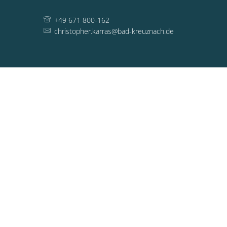
+49 671 800-162
christopher.karras@bad-kreuznach.de