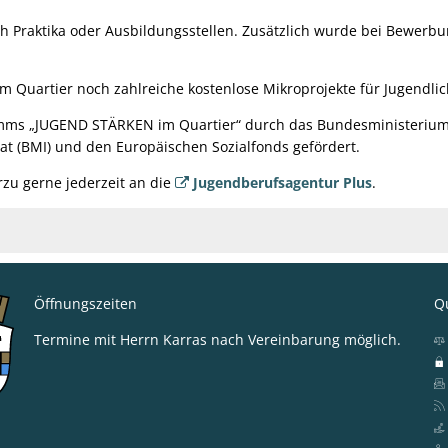
 Praktika oder Ausbildungsstellen. Zusätzlich wurde bei Bewerbu
uartier noch zahlreiche kostenlose Mikroprojekte für Jugendli
 „JUGEND STÄRKEN im Quartier“ durch das Bundesministerium für
t (BMI) und den Europäischen Sozialfonds gefördert.
rzu gerne jederzeit an die
Jugendberufsagentur Plus
.
Öffnungszeiten
Qu
Termine mit Herrn Karras nach Vereinbarung möglich.