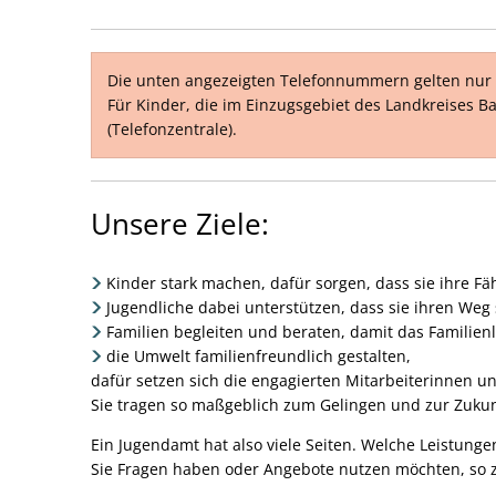
und
Jugend
Die unten angezeigten Telefonnummern gelten nur 
Für Kinder, die im Einzugsgebiet des Landkreises
(Telefonzentrale).
Unsere Ziele:
Kinder stark machen, dafür sorgen, dass sie ihre F
Jugendliche dabei unterstützen, dass sie ihren Weg
Familien begleiten und beraten, damit das Familienl
die Umwelt familienfreundlich gestalten,
dafür setzen sich die engagierten Mitarbeiterinnen u
Sie tragen so maßgeblich zum Gelingen und zur Zukunf
Ein Jugendamt hat also viele Seiten. Welche Leistung
Sie Fragen haben oder Angebote nutzen möchten, so z