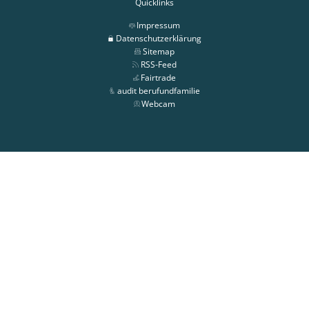
Quicklinks
Impressum
Datenschutzerklärung
Sitemap
RSS-Feed
Fairtrade
audit berufundfamilie
Webcam