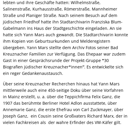
lebten und ihre Geschäfte hatten: Wilhelmstraße,
Salinenstraße, Kurhausstraße, Römerstraße, Mannheimer
Straße und Planiger Straße. Nach seinem Besuch auf dem
jüdischen Friedhof hatte ihn Stadtarchivarin Franziska Blum-
Gabelmann ins Haus der Stadtgeschichte eingeladen. An sie
hatte sich Yann Mars auch gewandt. Die Stadtarchivarin konnte
ihm Kopien von Geburtsurkunden und Melderegistern
übergeben. Yann Mars stellte dem Archiv Fotos seiner Bad
Kreuznacher Familien zur Verfügung. Das Ehepaar war zudem
Gast in einer Gesprächsrunde der Projekt-Gruppe
"
30
Biografien jüdischer Kreuznacher*innen
“
. Es entwickelte sich
ein reger Gedankenaustausch.
Über seine Kreuznacher Recherchen hinaus hat Yann Mars
mittlerweile auch eine 450-seitige Doku über seine Vorfahren
in Mainz erstellt, u. a. über die Teppichfirma Felix Ganz, die
1907 das berühmte Berliner Hotel Adlon ausstattete, über
Annemarie Ganz, die erste Ehefrau von Carl Zuckmayer, über
Joseph Ganz, ein Cousin seine Großvaters Richard Marx, der in
vielen Fachkreisen als der wahre Erfinder des VW-Käfer gilt.