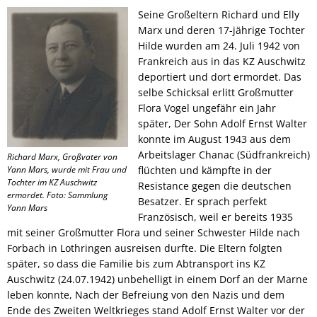
Seine Großeltern Richard und Elly
Marx und deren 17-jährige Tochter
Hilde wurden am 24. Juli 1942 von
Frankreich aus in das KZ Auschwitz
deportiert und dort ermordet. Das
selbe Schicksal erlitt Großmutter
Flora Vogel ungefähr ein Jahr
später, Der Sohn Adolf Ernst Walter
konnte im August 1943 aus dem
Arbeitslager Chanac (Südfrankreich)
Richard Marx, Großvater von
Yann Mars, wurde mit Frau und
flüchten und kämpfte in der
Tochter im KZ Auschwitz
Resistance gegen die deutschen
ermordet. Foto: Sammlung
Besatzer. Er sprach perfekt
Yann Mars
Französisch, weil er bereits 1935
mit seiner Großmutter Flora und seiner Schwester Hilde nach
Forbach in Lothringen ausreisen durfte. Die Eltern folgten
später, so dass die Familie bis zum Abtransport ins KZ
Auschwitz (24.07.1942) unbehelligt in einem Dorf an der Marne
leben konnte, Nach der Befreiung von den Nazis und dem
Ende des Zweiten Weltkrieges stand Adolf Ernst Walter vor der