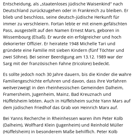
Entscheidung, als „staatenloses jüdische Waisenkind“ nach
Deutschland zurückzugehen oder in Frankreich zu bleiben. Er
blieb und beschloss, seine deutsch-jüdische Herkunft für
immer zu verschleiern. Fortan lebte er mit einem gefälschten
Pass, ausgestellt auf den Namen Ernest Mars, geboren in
Wissembourg (Elsaß). Er wurde ein erfolgreicher und hoch
dekorierter Offizier. Er heiratete 1948 Michelle Tari und
gründete eine Familie mit sieben Kindern (fünf Töchter und
zwei Söhne). Bei seiner Beerdigung am 13.12. 1989 war der
Sarg mit der französischen Fahne (tricolore) bedeckt.
Es sollte jedoch noch 30 Jahre dauern, bis die Kinder die wahre
Familiengeschichte erfuhren und davon, dass ihre Vorfahren
weitverzweigt in den rheinhessischen Gemeinden Dalheim,
Framersheim, Jugenheim, Mainz, Bad Kreuznach und
Hüffelsheim lebten. Auch in Hüffelsheim suchte Yann Mars auf
dem jüdischen Friedhof das Grab von Heinrich Marx auf.
Bei Yanns Recherche in Rheinhessen waren ihm Peter Kolb
(Dalheim), Wolfhard Klein (Jugenheim) und Reinhold Müller
(Hüffelsheim) in besonderem Maße behilflich. Peter Kolb