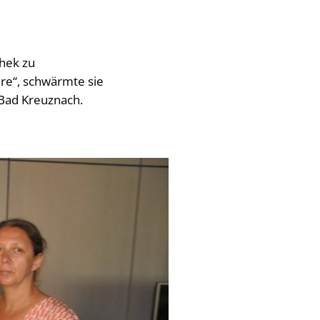
thek zu
re“, schwärmte sie
 Bad Kreuznach.