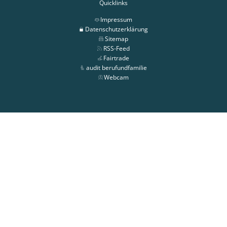
Quicklinks
Impressum
Datenschutzerklärung
Sitemap
RSS-Feed
Fairtrade
audit berufundfamilie
Webcam