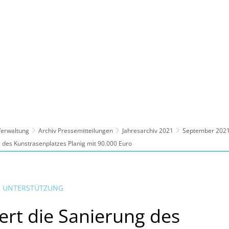
ltur, Sport
Familie, Bildung, Soziales
Wirt
 Verwaltung
Archiv Pressemitteilungen
Jahresarchiv 2021
September 202
g des Kunstrasenplatzes Planig mit 90.000 Euro
IE UNTERSTÜTZUNG
ert die Sanierung des