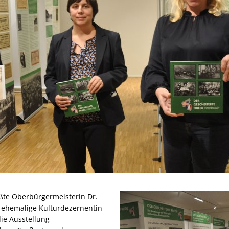
ßte Oberbürgermeisterin Dr.
 ehemalige Kulturdezernentin
die Ausstellung