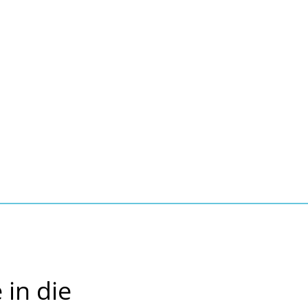
Seite einstellen
Suche
Kontakt
Tourismus
schaft, Bauen, Wohnen
 in die