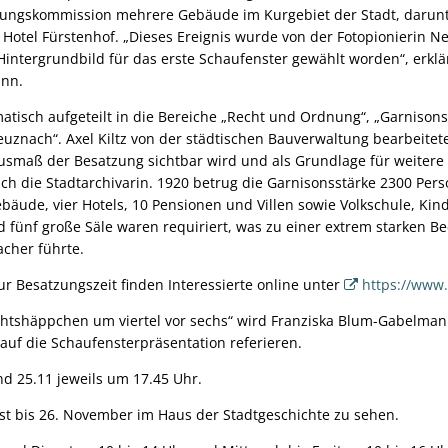
rungskommission mehrere Gebäude im Kurgebiet der Stadt, darunt
otel Fürstenhof. „Dieses Ereignis wurde von der Fotopionierin Ne
 Hintergrundbild für das erste Schaufenster gewählt worden“, erklä
ann.
matisch aufgeteilt in die Bereiche „Recht und Ordnung“, „Garniso
euznach“. Axel Kiltz von der städtischen Bauverwaltung bearbeitet
Ausmaß der Besatzung sichtbar wird und als Grundlage für weiter
ch die Stadtarchivarin. 1920 betrug die Garnisonsstärke 2300 Pers
bäude, vier Hotels, 10 Pensionen und Villen sowie Volkschule, Kind
fünf große Säle waren requiriert, was zu einer extrem starken Be
acher führte.
r Besatzungszeit finden Interessierte online unter
https://www.
htshäppchen um viertel vor sechs“ wird Franziska Blum-Gabelman
 auf die Schaufensterpräsentation referieren.
nd 25.11 jeweils um 17.45 Uhr.
st bis 26. November im Haus der Stadtgeschichte zu sehen.