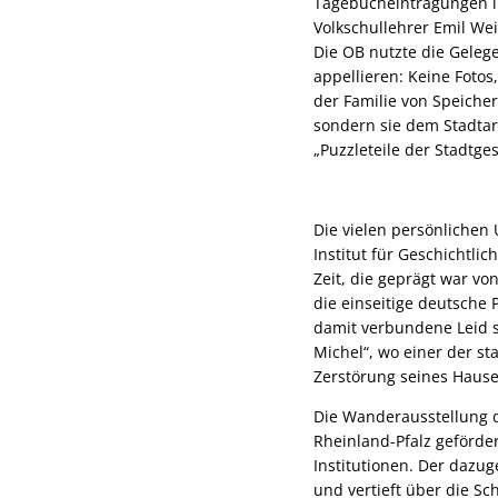
Tagebucheintragungen i
Volkschullehrer Emil Wei
Die OB nutzte die Geleg
appellieren: Keine Foto
der Familie von Speiche
sondern sie dem Stadtar
„Puzzleteile der Stadtge
Die vielen persönlichen 
Institut für Geschichtlic
Zeit, die geprägt war v
die einseitige deutsche
damit verbundene Leid s
Michel“, wo einer der st
Zerstörung seines Hause
Die Wanderausstellung d
Rheinland-Pfalz geförde
Institutionen. Der dazu
und vertieft über die Sc