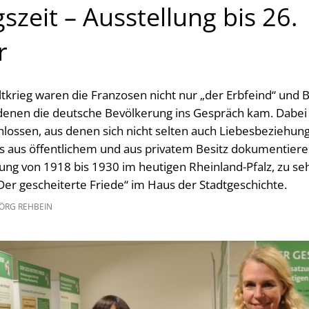
zeit – Ausstellung bis 26.
r
krieg waren die Franzosen nicht nur „der Erbfeind“ und 
denen die deutsche Bevölkerung ins Gespräch kam. Dabe
lossen, aus denen sich nicht selten auch Liebesbeziehun
 aus öffentlichem und aus privatem Besitz dokumentieren
ung von 1918 bis 1930 im heutigen Rheinland-Pfalz, zu se
er gescheiterte Friede“ im Haus der Stadtgeschichte.
ÖRG REHBEIN