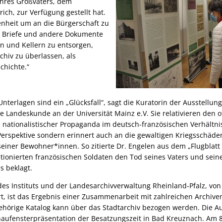
hres Großvaters, dem
rich, zur Verfügung gestellt hat.
enheit um an die Bürgerschaft zu
s, Briefe und andere Dokumente
rn und Kellern zu entsorgen,
chiv zu überlassen, als
schichte.“
Unterlagen sind ein „Glücksfall“, sagt die Kuratorin der Ausstellun
he Landeskunde an der Universität Mainz e.V. Sie relativieren den off
on nationalistischer Propaganda im deutsch-französischen Verhältn
 Perspektive sondern erinnert auch an die gewaltigen Kriegsschäde
einer Bewohner*innen. So zitierte Dr. Engelen aus dem „Flugblat
ationierten französischen Soldaten den Tod seines Vaters und sein
s beklagt.
es Instituts und der Landesarchivverwaltung Rheinland-Pfalz, von 
rt, ist das Ergebnis einer Zusammenarbeit mit zahlreichen Archiv
gehörige Katalog kann über das Stadtarchiv bezogen werden. Die Au
haufensterpräsentation der Besatzungszeit in Bad Kreuznach. Am 8