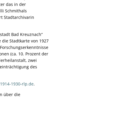
er das in der
lli Schmithals
rt Stadtarchivarin
nsstadt Bad Kreuznach“
e die Stadtkarte von 1927
e Forschungserkenntnisse
onen (ca. 10. Prozent der
erheilanstalt, zwei
einträchtigung des
1914-1930-rlp.de
.
n über die