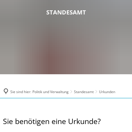
STANDESAMT
Sie sind hier:
Politik und Verwaltung
Standesamt
Urkunden
Urkunden
Sie benötigen eine Urkunde?