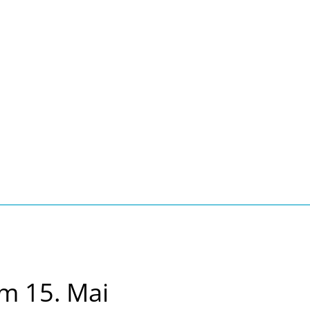
Seite einstellen
Suche
Kontakt
Tourismus
schaft, Bauen, Wohnen
m 15. Mai