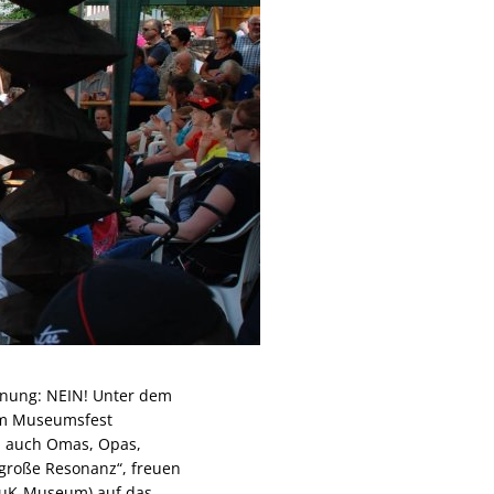
inung: NEIN! Unter dem
 am Museumsfest
d auch Omas, Opas,
 große Resonanz“, freuen
(PuK-Museum) auf das