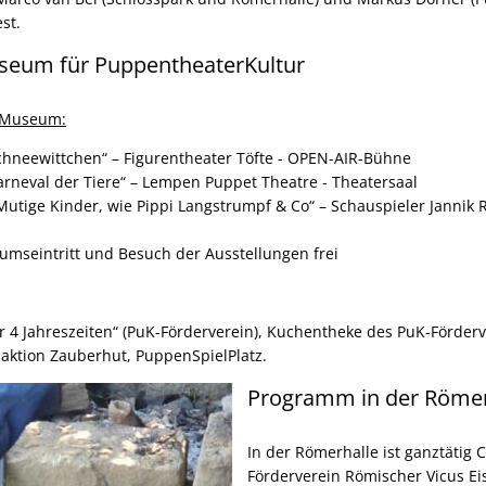
st.
eum für PuppentheaterKultur
K-Museum:
chneewittchen“ – Figurentheater Töfte - OPEN-AIR-Bühne
arneval der Tiere“ – Lempen Puppet Theatre - Theatersaal
Mutige Kinder, wie Pippi Langstrumpf & Co“ – Schauspieler Jannik
umseintritt und Besuch der Ausstellungen frei
r 4 Jahreszeiten“ (PuK-Förderverein), Kuchentheke des PuK-Förderv
aktion Zauberhut, PuppenSpielPlatz.
Programm in der Römer
In der Römerhalle ist ganztätig
Förderverein Römischer Vicus Ei