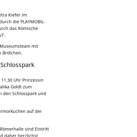
tra Kiefer im
 durch die PLAYMOBIL-
durch das Römische
uT.
as Museumsteam mit
 Brötchen.
Schlosspark
11.30 Uhr Prinzessin
alika Goldt zum
 den Schlosspark und
armorkuchen auf der
ömerhalle sind Eintritt
d daher herzlichst