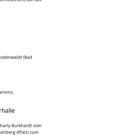
 Rodenwaldt (Bad
ereins,
halle
 Charly Burkhardt vom
senberg (Pfalz) zum