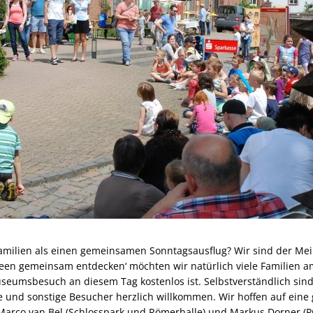
Familien als einen gemeinsamen Sonntagsausflug? Wir sind der Me
seen gemeinsam entdecken‘ möchten wir natürlich viele Familien
eumsbesuch an diesem Tag kostenlos ist. Selbstverständlich sin
de und sonstige Besucher herzlich willkommen. Wir hoffen auf eine
 Marco van Bel (Schlosspark und Römerhalle) und Markus Dorner 