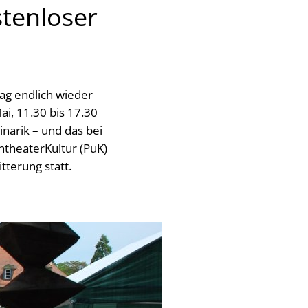
stenloser
g endlich wieder
i, 11.30 bis 17.30
inarik – und das bei
ntheaterKultur (PuK)
tterung statt.