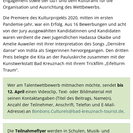
Engagement sowie der GuT und dem Kulturamt für die
Organisation und Ausrichtung des Wettbewerbs.
Die Premiere des Kulturprojekts 2020, mitten im ersten
Pandemie-Jahr, war ein Erfolg. Aus 16 Bewerbungen und acht
von der Jury ausgewählten Kandidatinnen und Kandidaten
waren verdient die zwei Jugendlichen Hadassa Okaibe und
Amelie Auweiler mit ihrer Interpretation des Songs „Dernière
danse“ von Indila als Siegerinnen hervorgegangen. Den dritten
Preis belegte die Kita an der Pauluskirche zusammen mit der
Kunstwerkstatt Bad Kreuznach mit ihrem Trickfilm „Eifelturm
Traum“.
Wer am Talentwettbewerb mitmachen möchte, sendet
bis
12. April
einen Videoclip, Text- oder Bildmaterial mit
seinen Kontaktangaben (Titel des Beitrags, Name(n),
Anzahl der Teilnehmer, Anschrift, Telefon und E-Mail-
Adresse) an
Bonbons.Culturels@bad-kreuznach-tourist.de
.
Die
Teilnahmeflyer
werden in Schulen, Musik- und