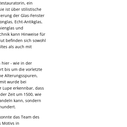
estauratorin, ein
e ist über stilistische
ierung der Glas-Fenster
nglas, Echt-Antikglas,
nienglas und
chnik kann Hinweise für
lut befinden sich sowohl
tes als auch mit
hier - wie in der
t bis um die vorletzte
he Alterungsspuren,
amit wurde bei
r Lupe erkennbar, dass
 der Zeit um 1500, wie
 handeln kann, sondern
hundert.
 konnte das Team des
 Motivs in