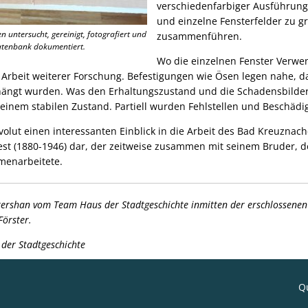
verschiedenfarbiger Ausführung
und einzelne Fensterfelder zu g
n untersucht, gereinigt, fotografiert und
zusammenführen.
Datenbank dokumentiert.
Wo die einzelnen Fenster Verw
ie Arbeit weiterer Forschung. Befestigungen wie Ösen legen nahe, d
ehängt wurden. Was den Erhaltungszustand und die Schadensbilder b
einem stabilen Zustand. Partiell wurden Fehlstellen und Beschädig
volut einen interessanten Einblick in die Arbeit des Bad Kreuznac
est (1880-1946) dar, der zeitweise zusammen mit seinem Bruder, 
menarbeitete.
tershan vom Team Haus der Stadtgeschichte inmitten der erschlossenen
Förster.
 der Stadtgeschichte
Qu