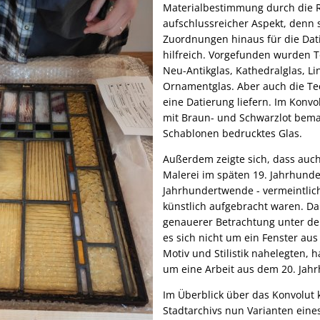
Materialbestimmung durch die R
aufschlussreicher Aspekt, denn si
Zuordnungen hinaus für die Dat
hilfreich. Vorgefunden wurden To
Neu-Antikglas, Kathedralglas, Li
Ornamentglas. Aber auch die Te
eine Datierung liefern. Im Konvo
mit Braun- und Schwarzlot bemal
Schablonen bedrucktes Glas.
Außerdem zeigte sich, dass auch 
Malerei im späten 19. Jahrhunder
Jahrhundertwende - vermeintlic
künstlich aufgebracht waren. D
genauerer Betrachtung unter de
es sich nicht um ein Fenster aus
Motiv und Stilistik nahelegten,
um eine Arbeit aus dem 20. Jahr
Im Überblick über das Konvolut
Stadtarchivs nun Varianten eines