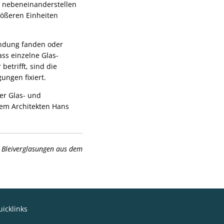
 nebeneinanderstellen
rößeren Einheiten
endung fanden oder
ass einzelne Glas-
etrifft, sind die
ungen fixiert.
her Glas- und
dem Architekten Hans
 Bleiverglasungen aus dem
icklinks