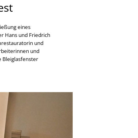
est
ließung eines
r Hans und Friedrich
mrestauratorin und
arbeiterinnen und
 Bleiglasfenster