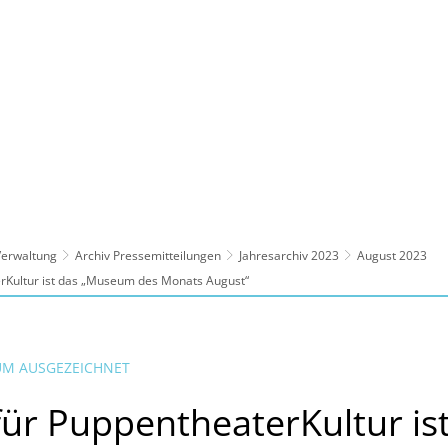
ltur, Sport
Familie, Bildung, Soziales
Wirt
 Verwaltung
Archiv Pressemitteilungen
Jahresarchiv 2023
August 2023
Kultur ist das „Museum des Monats August“
UM AUSGEZEICHNET
r PuppentheaterKultur ist