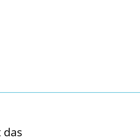
Seite einstellen
Suche
Kontakt
Tourismus
schaft, Bauen, Wohnen
 das