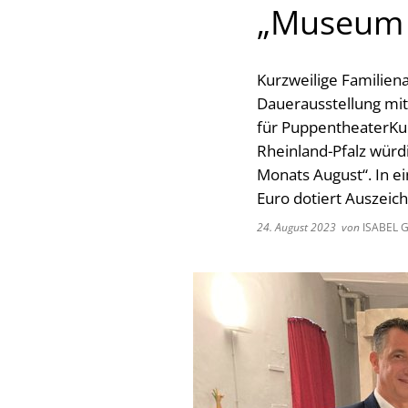
„Museum 
Kurzweilige Familien
Dauerausstellung mi
für PuppentheaterKult
Rheinland-Pfalz würd
Monats August“. In ei
Euro dotiert Auszei
24. August 2023
von
ISABEL 