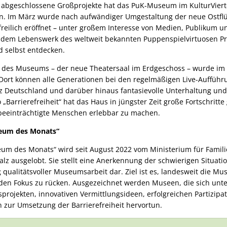
 abgeschlossene Großprojekte hat das PuK-Museum im KulturViert
en. Im März wurde nach aufwändiger Umgestaltung der neue Ostflü
reilich eröffnet – unter großem Interesse von Medien, Publikum un
dem Lebenswerk des weltweit bekannten Puppenspielvirtuosen Pro
 selbst entdecken.
t des Museums – der neue Theatersaal im Erdgeschoss – wurde im
. Dort können alle Generationen bei den regelmäßigen Live-Auffüh
 Deutschland und darüber hinaus fantasievolle Unterhaltung und 
 „Barrierefreiheit“ hat das Haus in jüngster Zeit große Fortschritt
beeinträchtigte Menschen erlebbar zu machen.
eum des Monats“
m des Monats“ wird seit August 2022 vom Ministerium für Familie
alz ausgelobt. Sie stellt eine Anerkennung der schwierigen Situat
qualitätsvoller Museumsarbeit dar. Ziel ist es, landesweit die M
den Fokus zu rücken. Ausgezeichnet werden Museen, die sich unt
projekten, innovativen Vermittlungsideen, erfolgreichen Partizipa
ur Umsetzung der Barrierefreiheit hervortun.