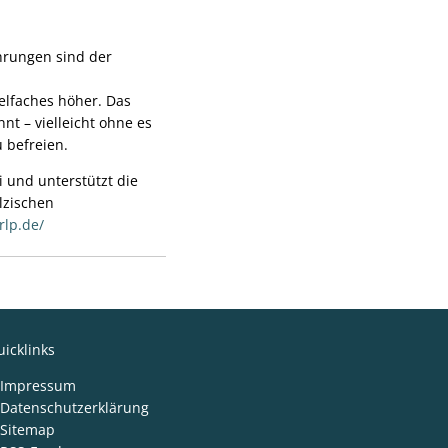
hrungen sind der
ielfaches höher. Das
nt – vielleicht ohne es
 befreien.
i und unterstützt die
lzischen
.rlp.de/
icklinks
Impressum
Datenschutzerklärung
Sitemap