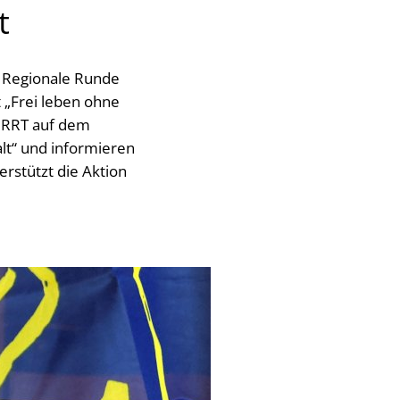
t
r Regionale Runde
t „Frei leben ohne
 RRT auf dem
lt“ und informieren
rstützt die Aktion