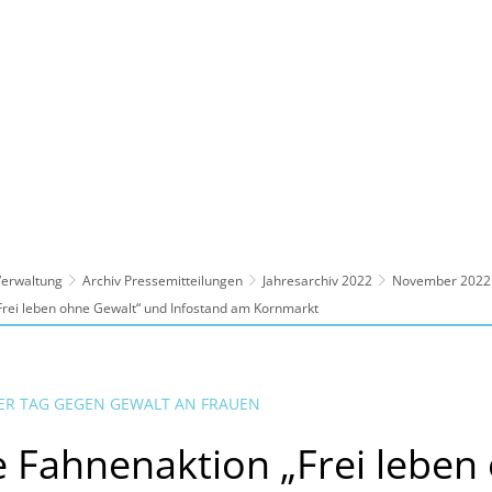
ltur, Sport
Familie, Bildung, Soziales
Wirt
 Verwaltung
Archiv Pressemitteilungen
Jahresarchiv 2022
November 2022
Frei leben ohne Gewalt“ und Infostand am Kornmarkt
LER TAG GEGEN GEWALT AN FRAUEN
e Fahnenaktion „Frei leben