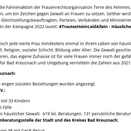
 die Fahnenaktion der Frauenrechtsorganisation Terre des Femme
n, um ein Zeichen gegen Gewalt an Frauen zu setzen. Seither wird
 Gleichstellungsbeauftragten, Parteien, Verbänden und Ministerie
to der Kampagne 2022 lautet:
#TrautesHeimLeidAllein - Häusliche
stisch jede vierte Frau mindestens einmal in ihrem Leben von häusl
 Religion, sozialer Schicht, Bildung oder Alter. Die Gewalt geschi
ren, das eigene Zuhause ist für viele Frauen immer noch der gefäh
für Bad Kreuznach und Umgebung vermitteln die Zahlen aus 2021
euznach:
in engen sozialen Beziehungen wurden angezeigt.
V.:
 mit 33 Kindern
5 Fälle
ei häuslicher Gewalt: 619 tel. Beratungen, 131 persönliche Beratu
nberatungsstelle der Stadt und des Kreises Bad Kreuznach:
avon 38 mit GesB-Bezug