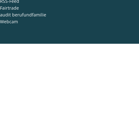
RSS-Feed
Fairtrade
audit berufundfamilie
Webcam