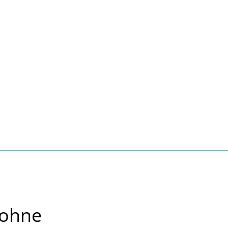
Seite einstellen
Suche
Kontakt
Tourismus
schaft, Bauen, Wohnen
 ohne