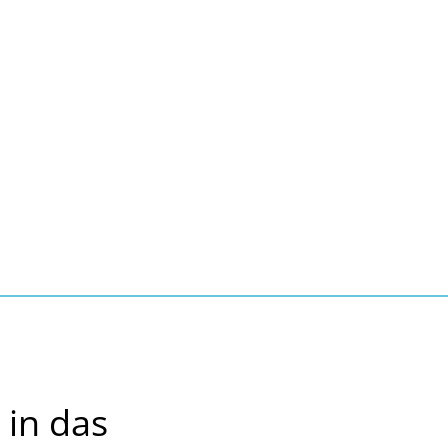
Seite einstellen
Suche
Kontakt
Tourismus
schaft, Bauen, Wohnen
in das