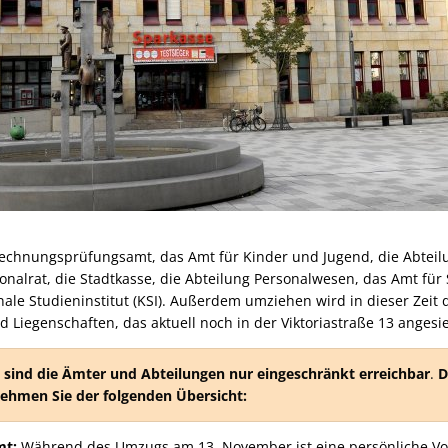
chnungsprüfungsamt, das Amt für Kinder und Jugend, die Abteil
sonalrat, die Stadtkasse, die Abteilung Personalwesen, das Amt für
le Studieninstitut (KSI). Außerdem umziehen wird in dieser Zeit 
 Liegenschaften, das aktuell noch in der Viktoriastraße 13 angesied
ind die Ämter und Abteilungen nur eingeschränkt erreichbar
.
D
nehmen Sie der folgenden Übersicht:
mt:
Während des Umzugs am 13. November ist eine persönliche Vor