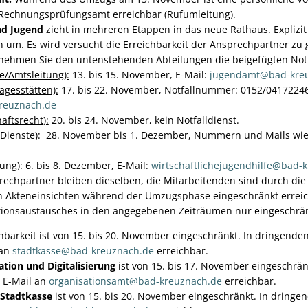
s Rechnungsprüfungsamt erreichbar (Rufumleitung).
nd Jugend
zieht in mehreren Etappen in das neue Rathaus. Explizit
 um. Es wird versucht die Erreichbarkeit der Ansprechpartner zu 
tnehmen Sie den untenstehenden Abteilungen die beigefügten N
le/Amtsleitung):
13. bis 15. November, E-Mail:
jugendamt@bad-kre
agesstätten):
17. bis 22. November, Notfallnummer: 0152/04172246,
reuznach.de
aftsrecht):
20. bis 24. November, kein Notfalldienst.
Dienste):
28. November bis 1. Dezember, Nummern und Mails wi
tung)
: 6. bis 8. Dezember, E-Mail:
wirtschaftlichejugendhilfe@bad-
rechpartner bleiben dieselben, die Mitarbeitenden sind durch d
 Akteneinsichten während der Umzugsphase eingeschränkt erreichb
ationsaustausches in den angegebenen Zeiträumen nur eingeschrä
hbarkeit ist von 15. bis 20. November eingeschränkt. In dringenden 
 an
stadtkasse@bad-kreuznach.de
erreichbar.
ation und Digitalisierung
ist von 15. bis 17. November eingeschrän
 E-Mail an
organisationsamt@bad-kreuznach.de
erreichbar.
Stadtkasse
ist von 15. bis 20. November eingeschränkt. In dringend