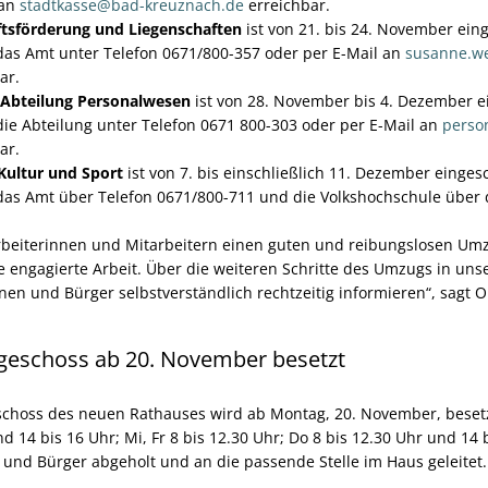
 an
stadtkasse@bad-kreuznach.de
erreichbar.
ftsförderung und Liegenschaften
ist von 21. bis 24. November ein
 das Amt unter Telefon 0671/800-357 oder per E-Mail an
susanne.w
ar.
Abteilung Personalwesen
ist von 28. November bis 4. Dezember e
die Abteilung unter Telefon 0671 800-303 oder per E-Mail an
perso
ar.
Kultur und Sport
ist von 7. bis einschließlich 11. Dezember einges
 das Amt über Telefon 0671/800-711 und die Volkshochschule über 
rbeiterinnen und Mitarbeitern einen guten und reibungslosen Um
die engagierte Arbeit. Über die weiteren Schritte des Umzugs in un
nen und Bürger selbstverständlich rechtzeitig informieren“, sagt
dgeschoss ab 20. November besetzt
schoss des neuen Rathauses wird ab Montag, 20. November, besetzt
d 14 bis 16 Uhr; Mi, Fr 8 bis 12.30 Uhr; Do 8 bis 12.30 Uhr und 14 
und Bürger abgeholt und an die passende Stelle im Haus geleitet.