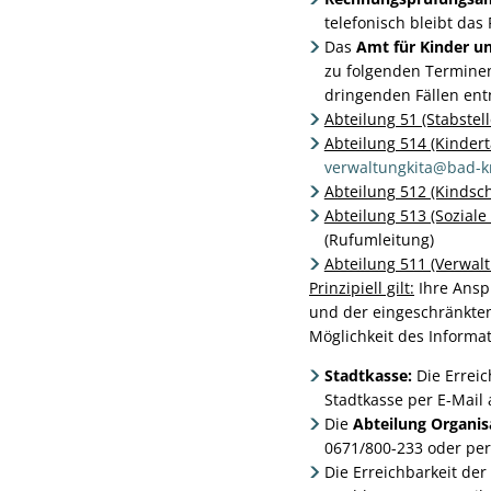
telefonisch bleibt da
Das
Amt für Kinder u
zu folgenden Terminen
dringenden Fällen en
Abteilung 51 (Stabstel
Abteilung 514 (Kindert
verwaltungkita@bad-k
Abteilung 512 (Kindsch
Abteilung 513 (Soziale 
(Rufumleitung)
Abteilung 511 (Verwal
Prinzipiell gilt:
Ihre Ansp
und der eingeschränkten
Möglichkeit des Inform
Stadtkasse:
Die Erreic
Stadtkasse per E-Mail
Die
Abteilung Organis
0671/800-233 oder per
Die Erreichbarkeit der