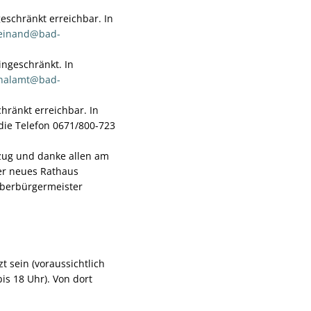
geschränkt erreichbar. In
einand@bad-
ingeschränkt. In
nalamt@bad-
chränkt erreichbar. In
die Telefon 0671/800-723
zug und danke allen am
ser neues Rathaus
 Oberbürgermeister
 sein (voraussichtlich
bis 18 Uhr). Von dort