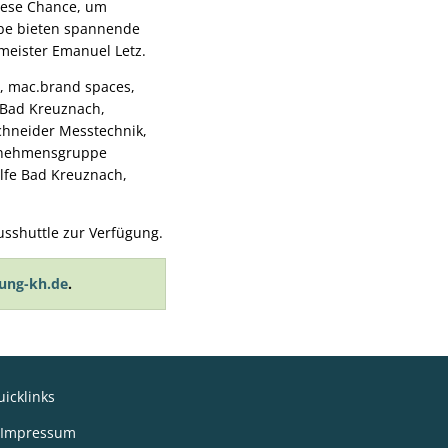
diese Chance, um
ebe bieten spannende
meister Emanuel Letz.
, mac.brand spaces,
g Bad Kreuznach,
Schneider Messtechnik,
ernehmensgruppe
lfe Bad Kreuznach,
sshuttle zur Verfügung.
ung-kh.de
.
icklinks
Impressum