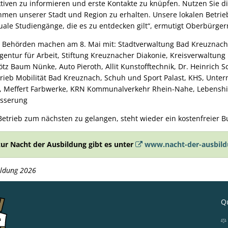
ektiven zu informieren und erste Kontakte zu knüpfen. Nutzen Sie 
ehmen unserer Stadt und Region zu erhalten. Unsere lokalen Betri
le Studiengänge, die es zu entdecken gilt“, ermutigt Oberbürger
Behörden machen am 8. Mai mit: Stadtverwaltung Bad Kreuznach
gentur für Arbeit, Stiftung Kreuznacher Diakonie, Kreisverwaltun
tz Baum Nünke, Auto Pieroth, Allit Kunstofftechnik, Dr. Heinrich 
rieb Mobilität Bad Kreuznach, Schuh und Sport Palast, KHS, Unt
, Meffert Farbwerke, KRN Kommunalverkehr Rhein-Nahe, Lebenshi
ässerung
rieb zum nächsten zu gelangen, steht wieder ein kostenfreier Bu
ur Nacht der Ausbildung gibt es unter
www.nacht-der-ausbild
bildung 2026
Qu