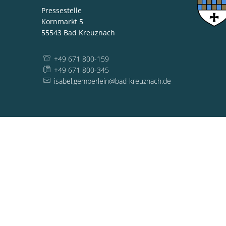
Pressestelle
Kornmarkt 5
55543
Bad Kreuznach
+49 671 800-159
+49 671 800-345
isabel.gemperlein@bad-kreuznach.de