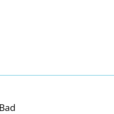
Seite einstellen
Suche
Kontakt
Tourismus
schaft, Bauen, Wohnen
 Bad