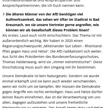
Informationsmaterial und Ansprechpartner und
Ansprechpartnerinnen, die ich Euch nennen kann.
Die älteren Männer von der AfD benötigen viel
Aufmerksamkeit, das sehen wir öfter im Stadtrat in Bad
Kreuznach, wo sie unsere Vertreter gerne angreifen, wie
können wir als Gesellschaft dieses Problem lösen?
Als erstes: Lasst euch nicht einschüchtern. Das Thema ist mir
außerordentlich wichtig. Wir haben in 2020 einen
Regierungsschwerpunkt „Miteinander Gut Leben - Rheinland-
Pfalz gegen Hass und Hetze“. Die AfD radikalisiert sich weiter.
Aus Sicht des Präsidenten des Bundesverfassungsschutzes,
Thomas Haldenwang, wird sie „immer extremistischer“. Diese
Einschätzung muss auch den Umgang mit ihr bestimmen.
Unsere Demokratie ist kein Naturgesetz. Sondern sie wurde
einmal erkämpft und sie kann auch wieder verschwinden,
wenn wir nicht um sie kämpfen. Wir müssen die Demokratie
gegen Angriffe von rechts verteidigen. Hass und Hetze dürfen
keinen Raum einnehmen, das ist die Verantwortung von uns
allen, dagegen aufzustehen und unsere freiheitliche
Werteordnung zu vertreten. Der Appell gegen Hass und Hetze