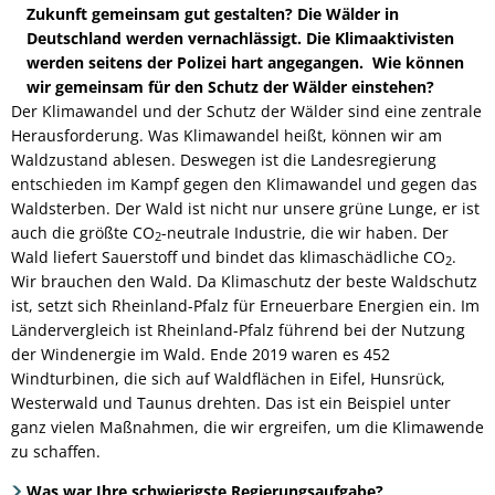
Zukunft gemeinsam gut gestalten? Die Wälder in
Deutschland werden vernachlässigt. Die Klimaaktivisten
werden seitens der Polizei hart angegangen. Wie können
wir gemeinsam für den Schutz der Wälder einstehen?
Der Klimawandel und der Schutz der Wälder sind eine zentrale
Herausforderung. Was Klimawandel heißt, können wir am
Waldzustand ablesen. Deswegen ist die Landesregierung
entschieden im Kampf gegen den Klimawandel und gegen das
Waldsterben. Der Wald ist nicht nur unsere grüne Lunge, er ist
auch die größte CO
-neutrale Industrie, die wir haben. Der
2
Wald liefert Sauerstoff und bindet das klimaschädliche CO
.
2
Wir brauchen den Wald. Da Klimaschutz der beste Waldschutz
ist, setzt sich Rheinland-Pfalz für Erneuerbare Energien ein. Im
Ländervergleich ist Rheinland-Pfalz führend bei der Nutzung
der Windenergie im Wald. Ende 2019 waren es 452
Windturbinen, die sich auf Waldflächen in Eifel, Hunsrück,
Westerwald und Taunus drehten. Das ist ein Beispiel unter
ganz vielen Maßnahmen, die wir ergreifen, um die Klimawende
zu schaffen.
Was war Ihre schwierigste Regierungsaufgabe?