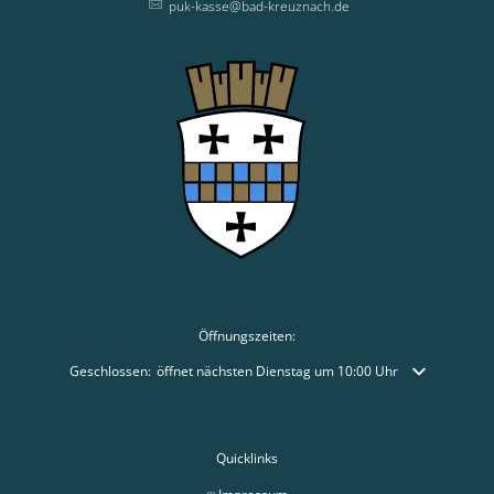
puk-kasse@bad-kreuznach.de
Öffnungszeiten:
Klicken, um weitere Öffnungs- oder Schließzeiten auszublenden
Geschlossen:
öffnet nächsten Dienstag um 10:00 Uhr
Quicklinks