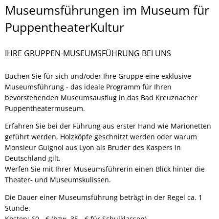
Museumsführungen
Museumsführungen im Museum für
für
PuppentheaterKultur
Ihre
IHRE GRUPPEN-MUSEUMSFÜHRUNG BEI UNS
Gruppe
buchen
Buchen Sie für sich und/oder Ihre Gruppe eine exklusive
Museumsführung - das ideale Programm für Ihren
bevorstehenden Museumsausflug in das Bad Kreuznacher
Puppentheatermuseum.
Erfahren Sie bei der Führung aus erster Hand wie Marionetten
geführt werden, Holzköpfe geschnitzt werden oder warum
Monsieur Guignol aus Lyon als Bruder des Kaspers in
Deutschland gilt.
Werfen Sie mit Ihrer Museumsführerin einen Blick hinter die
Theater- und Museumskulissen.
Die Dauer einer Museumsführung beträgt in der Regel ca. 1
Stunde.
Kosten: 60,- € (bzw. 35,- € für Schulklassen)