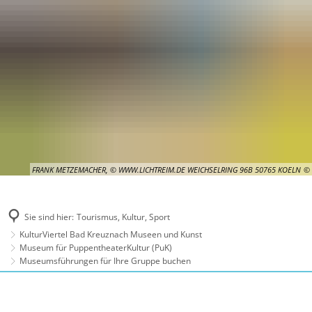
FRANK METZEMACHER, © WWW.LICHTREIM.DE WEICHSELRING 96B 50765 KOELN
Sie sind hier:
Tourismus, Kultur, Sport
KulturViertel Bad Kreuznach Museen und Kunst
Museum für PuppentheaterKultur (PuK)
Museumsführungen für Ihre Gruppe buchen