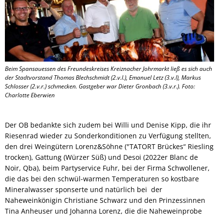
Beim Spansauessen des Freundeskreises Kreiznacher Johrmarkt ließ es sich auch
der Stadtvorstand Thomas Blechschmidt (2.v.l.), Emanuel Letz (3.v.l), Markus
Schlosser (2.v.r.) schmecken. Gastgeber war Dieter Gronbach (3.v.r.). Foto:
Charlotte Eberwien
Der OB bedankte sich zudem bei Willi und Denise Kipp, die ihr
Riesenrad wieder zu Sonderkonditionen zu Verfügung stellten,
den drei Weingütern Lorenz&Söhne ("TATORT Brückes“ Riesling
trocken), Gattung (Würzer Süß) und Desoi (2022er Blanc de
Noir, Qba), beim Partyservice Fuhr, bei der Firma Schwollener,
die das bei den schwül-warmen Temperaturen so kostbare
Mineralwasser sponserte und natürlich bei der
Naheweinkönigin Christiane Schwarz und den Prinzessinnen
Tina Anheuser und Johanna Lorenz, die die Naheweinprobe