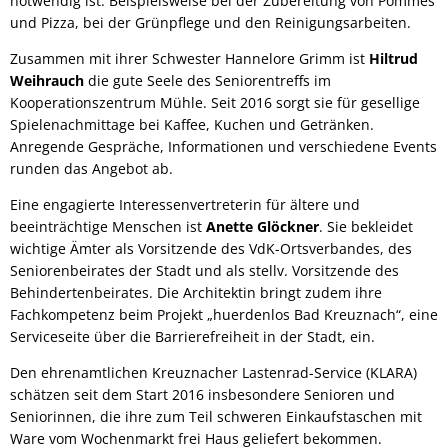
notwendig ist. Beispielsweise bei der Zubereitung von Pommes
und Pizza, bei der Grünpflege und den Reinigungsarbeiten.
Zusammen mit ihrer Schwester Hannelore Grimm ist
Hiltrud
Weihrauch
die gute Seele des Seniorentreffs im
Kooperationszentrum Mühle. Seit 2016 sorgt sie für gesellige
Spielenachmittage bei Kaffee, Kuchen und Getränken.
Anregende Gespräche, Informationen und verschiedene Events
runden das Angebot ab.
Eine engagierte Interessenvertreterin für ältere und
beeinträchtige Menschen ist
Anette Glöckner
. Sie bekleidet
wichtige Ämter als Vorsitzende des VdK-Ortsverbandes, des
Seniorenbeirates der Stadt und als stellv. Vorsitzende des
Behindertenbeirates. Die Architektin bringt zudem ihre
Fachkompetenz beim Projekt „huerdenlos Bad Kreuznach“, eine
Serviceseite über die Barrierefreiheit in der Stadt, ein.
Den ehrenamtlichen Kreuznacher Lastenrad-Service (KLARA)
schätzen seit dem Start 2016 insbesondere Senioren und
Seniorinnen, die ihre zum Teil schweren Einkaufstaschen mit
Ware vom Wochenmarkt frei Haus geliefert bekommen.