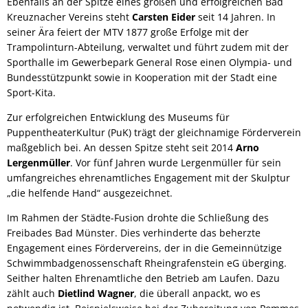
Ebenfalls an der Spitze eines großen und erfolgreichen Bad
Kreuznacher Vereins steht
Carsten Eider
seit 14 Jahren. In
seiner Ära feiert der MTV 1877 große Erfolge mit der
Trampolinturn-Abteilung, verwaltet und führt zudem mit der
Sporthalle im Gewerbepark General Rose einen Olympia- und
Bundesstützpunkt sowie in Kooperation mit der Stadt eine
Sport-Kita.
Zur erfolgreichen Entwicklung des Museums für
PuppentheaterKultur (PuK) trägt der gleichnamige Förderverein
maßgeblich bei. An dessen Spitze steht seit 2014
Arno
Lergenmüller
. Vor fünf Jahren wurde Lergenmüller für sein
umfangreiches ehrenamtliches Engagement mit der Skulptur
„die helfende Hand“ ausgezeichnet.
Im Rahmen der Städte-Fusion drohte die Schließung des
Freibades Bad Münster. Dies verhinderte das beherzte
Engagement eines Fördervereins, der in die Gemeinnützige
Schwimmbadgenossenschaft Rheingrafenstein eG überging.
Seither halten Ehrenamtliche den Betrieb am Laufen. Dazu
zählt auch
Dietlind Wagner
, die überall anpackt, wo es