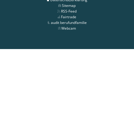
Sitemap
RSS-Feed
Fairtrade
audit berufundfamilie
Webcam