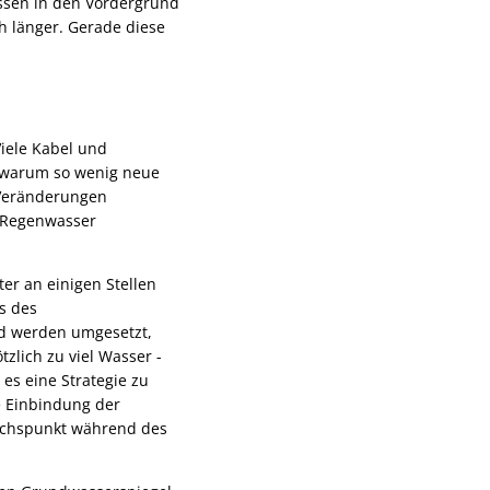
ssen in den Vordergrund
ch länger. Gerade diese
Viele Kabel und
, warum so wenig neue
 Veränderungen
m Regenwasser
er an einigen Stellen
s des
d werden umgesetzt,
zlich zu viel Wasser -
es eine Strategie zu
ie Einbindung der
rächspunkt während des