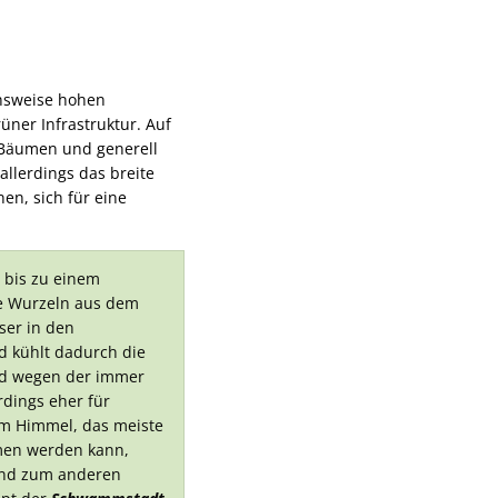
chsweise hohen
ner Infrastruktur. Auf
, Bäumen und generell
allerdings das breite
n, sich für eine
bis zu einem
ie Wurzeln aus dem
ser in den
 kühlt dadurch die
und wegen der immer
dings eher für
om Himmel, das meiste
mmen werden kann,
 und zum anderen