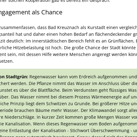
iner solchen Kooperation gab es bereits ein Gespräch.
ngagement als Chance
 zusammenfassen, dass Bad Kreuznach als Kurstadt einen verglei
santeil hat und daher einen hohen Bedarf an flächendeckender grü
izit deutlich: Im innerstädtischen Bereich fehlt es an Grünflächen
iche Hitzebelastung ist hoch. Die große Chance der Stadt könnte 
t sein, mit dessen Hilfe weitere Menschen angeregt werden könne
setzen.
on Stadtgrün:
Regenwasser kann vom Erdreich aufgenommen und 
chert werden. Die Pflanze nimmt das Wasser im Anschluss über d
unstet es über die Blattfläche. Beim Verdunsten geht flüssiges Was
über. Das Wasser nimmt bei diesem Prozess Wärmeenergie auf und
che Prinzip liegt dem Schwitzen zu Grunde. Bei größerer Hitze 
periode brauchen Bäume mehr Wasser. Der Klimawandel sorgt aller
re Niederschläge. In kurzer Zeit kommen große Mengen Wasser v
in die Kanalisation. Wenn dieses Regenwasser vom Boden aufgeno
 eine Entlastung der Kanalisation - Stichwort Überschwemmung -