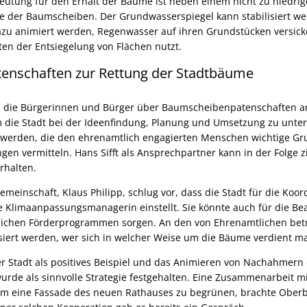
utung für den Erhalt der Bäume ist neben einem nicht zu niedri
ge der Baumscheiben. Der Grundwasserspiegel kann stabilisiert w
zu animiert werden, Regenwasser auf ihren Grundstücken versick
iten der Entsiegelung von Flächen nutzt.
nschaften zur Rettung der Stadtbäume
r, die Bürgerinnen und Bürger über Baumscheibenpatenschaften a
 die Stadt bei der Ideenfindung, Planung und Umsetzung zu unter
 werden, die den ehrenamtlich engagierten Menschen wichtige G
en vermitteln. Hans Sifft als Ansprechpartner kann in der Folge z
erhalten.
meinschaft, Klaus Philipp, schlug vor, dass die Stadt für die Koor
limaanpassungsmanagerin einstellt. Sie könnte auch für die Be
ntlichen Förderprogrammen sorgen. An den von Ehrenamtlichen be
isiert werden, wer sich in welcher Weise um die Bäume verdient m
 Stadt als positives Beispiel und das Animieren von Nachahmern
urde als sinnvolle Strategie festgehalten. Eine Zusammenarbeit m
um eine Fassade des neuen Rathauses zu begrünen, brachte Oberb