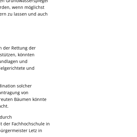
gen Grundwasserspiegel
erden, wenn möglichst
ern zu lassen und auch
n der Rettung der
stützen, könnten
rundlagen und
ielgerichtete und
dination solcher
antragung von
treuten Bäumen könnte
acht.
 durch
it der Fachhochschule in
ürgermeister Letz in