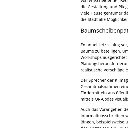
Von entscheidender Bede
die Gestaltung und Pfle
viele Hauseigentümer da
die Stadt alle Möglichke
Baumscheibenpate
Emanuel Letz schlug vo
Bäume zu beteiligen. Um
Workshops ausgerichtet
Planungsherausforderung
realistische Vorschläge 
Der Sprecher der Klimage
Gesamtmaßnahmen eine K
Fördermitteln aus öffe
mittels QR-Codes visual
Auch das Vorangehen der
Informationsschreiben w
Bingen, beispielsweise 