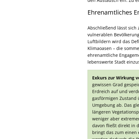
den Austausch ein. Zu e
Ehrenamtliches E
Abschließend lässt sich
vulnerablen Bevölkerung
Luftbildern wird das Def
Klimaoasen – die sommerl
ehrenamtliche Engagemen
lebenswerte Stadt einzu
Exkurs zur Wirkung v
gewissen Grad gespei
Erdreich auf und verd
gasförmigen Zustand 
Umgebung ab. Das glei
längeren Vegetations
weniger aber extreme
davon fließt direkt 
bringt das zum einen