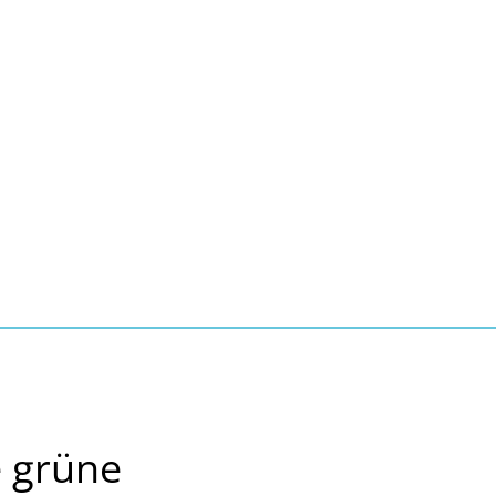
Seite einstellen
Suche
Kontakt
Tourismus
schaft, Bauen, Wohnen
e grüne