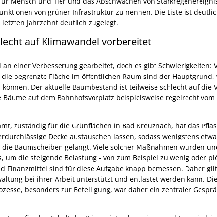
 für Mensch und Tier und das Abschwächen von Starkregenereigni
unktionen von grüner Infrastruktur zu nennen. Die Liste ist deutli
letzten Jahrzehnt deutlich zugelegt.
echt auf Klimawandel vorbereitet
d an einer Verbesserung gearbeitet, doch es gibt Schwierigkeiten: 
 die begrenzte Fläche im öffentlichen Raum sind der Hauptgrund
können. Der aktuelle Baumbestand ist teilweise schlecht auf die
ie Bäume auf dem Bahnhofsvorplatz beispielsweise regelrecht vo
mt, zuständig für die Grünflächen in Bad Kreuznach, hat das Pflast
erdurchlässige Decke austauschen lassen, sodass wenigstens etwa
n die Baumscheiben gelangt. Viele solcher Maßnahmen wurden un
s, um die steigende Belastung - von zum Beispiel zu wenig oder plöt
d Finanzmittel sind für diese Aufgabe knapp bemessen. Daher gilt 
waltung bei ihrer Arbeit unterstützt und entlastet werden kann. D
ozesse, besonders zur Beteiligung, war daher ein zentraler Gesp