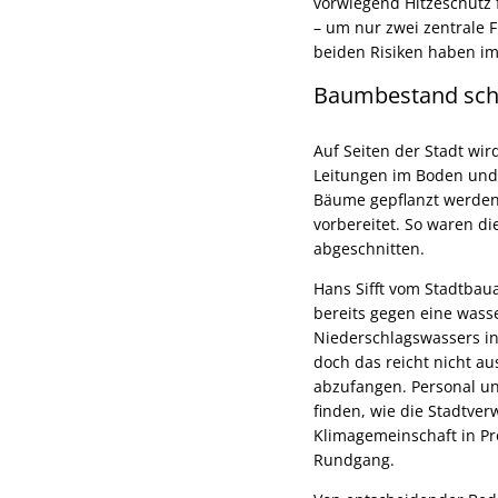
vorwiegend Hitzeschutz
– um nur zwei zentrale F
beiden Risiken haben im 
Baumbestand schl
Auf Seiten der Stadt wir
Leitungen im Boden und
Bäume gepflanzt werden 
vorbereitet. So waren d
abgeschnitten.
Hans Sifft vom Stadtbaua
bereits gegen eine wass
Niederschlagswassers i
doch das reicht nicht au
abzufangen. Personal un
finden, wie die Stadtver
Klimagemeinschaft in Pr
Rundgang.