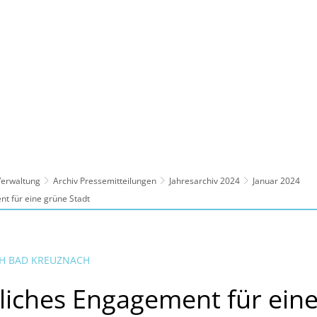
ltur, Sport
Familie, Bildung, Soziales
Wirt
 Verwaltung
Archiv Pressemitteilungen
Jahresarchiv 2024
Januar 2024
t für eine grüne Stadt
H BAD KREUZNACH
iches Engagement für ein