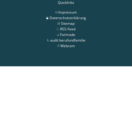
Quicklinks
Impressum
Datenschutzerklärung
Sitemap
RSS-Feed
Fairtrade
audit berufundfamilie
Webcam