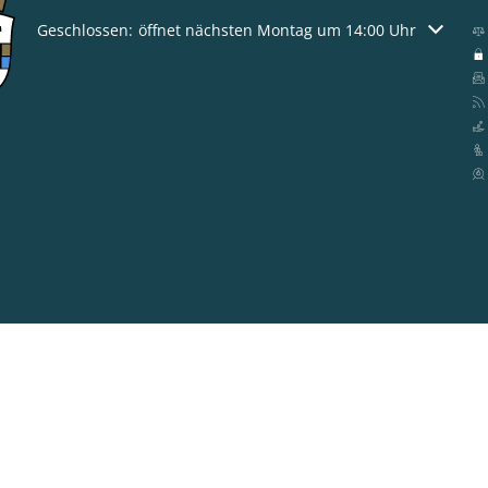
Klicken, um weitere Öffnungs- oder Schließzeiten auszublen
Geschlossen:
öffnet nächsten Montag um 14:00 Uhr