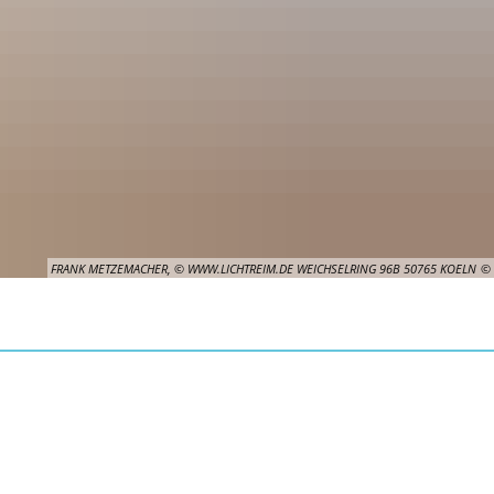
FRANK METZEMACHER, © WWW.LICHTREIM.DE WEICHSELRING 96B 50765 KOELN