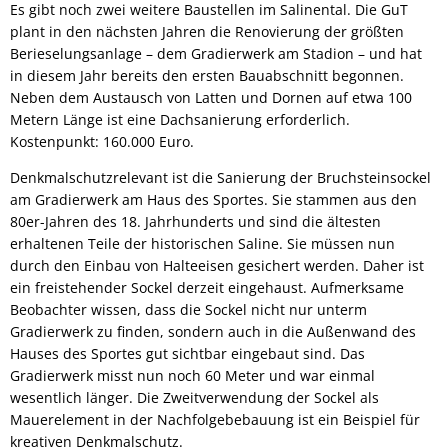
Es gibt noch zwei weitere Baustellen im Salinental. Die GuT
plant in den nächsten Jahren die Renovie­rung der größten
Berieselungsanlage – dem Gradierwerk am Stadion – und hat
in diesem Jahr bereits den ersten Bauabschnitt begonnen.
Neben dem Austausch von Latten und Dornen auf etwa 100
Me­tern Länge ist eine Dachsanierung erforderlich.
Kostenpunkt: 160.000 Euro.
Denkmalschutzrelevant ist die Sanierung der Bruchsteinsockel
am Gradierwerk am Haus des Sportes. Sie stammen aus den
80er-Jahren des 18. Jahrhunderts und sind die ältesten
erhaltenen Teile der historischen Saline. Sie müs­sen nun
durch den Einbau von Halteeisen gesichert werden. Daher ist
ein freistehender Sockel der­zeit eingehaust. Aufmerksame
Beobachter wissen, dass die Sockel nicht nur unterm
Gradierwerk zu finden, sondern auch in die Außenwand des
Hauses des Sportes gut sichtbar eingebaut sind. Das
Gradierwerk misst nun noch 60 Meter und war einmal
wesentlich länger. Die Zweitverwendung der Sockel als
Mauerelement in der Nachfolgebebauung ist ein Beispiel für
kreativen Denkmalschutz.