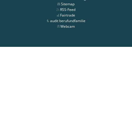
Sitemap
RSS-Feed
Fairtrade
audit berufundfamilie
Webcam