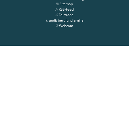
Sitemap
RSS-Feed
Fairtrade
audit berufundfamilie
Webcam