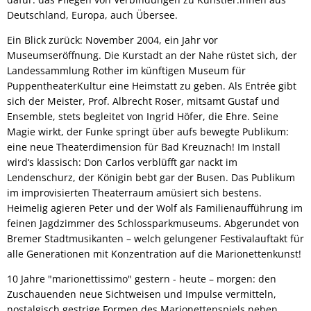
Deutschland, Europa, auch Übersee.
Ein Blick zurück: November 2004, ein Jahr vor
Museumseröffnung. Die Kurstadt an der Nahe rüstet sich, der
Landessammlung Rother im künftigen Museum für
PuppentheaterKultur eine Heimstatt zu geben. Als Entrée gibt
sich der Meister, Prof. Albrecht Roser, mitsamt Gustaf und
Ensemble, stets begleitet von Ingrid Höfer, die Ehre. Seine
Magie wirkt, der Funke springt über aufs bewegte Publikum:
eine neue Theaterdimension für Bad Kreuznach! Im Install
wird‘s klassisch: Don Carlos verblüfft gar nackt im
Lendenschurz, der Königin bebt gar der Busen. Das Publikum
im improvisierten Theaterraum amüsiert sich bestens.
Heimelig agieren Peter und der Wolf als Familienaufführung im
feinen Jagdzimmer des Schlossparkmuseums. Abgerundet von
Bremer Stadtmusikanten – welch gelungener Festivalauftakt für
alle Generationen mit Konzentration auf die Marionettenkunst!
10 Jahre "marionettissimo" gestern - heute – morgen: den
Zuschauenden neue Sichtweisen und Impulse vermitteln,
nostalgisch gestrige Formen des Marionettenspiels neben