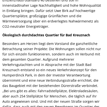
Effizienzhaus-Standard 40 bestehen und soll in
innenstadtnaher Lage Nachhaltigkeit und hohe Wohnqualität
in Einklang bringen. Dafür setzt Uwe Birk auf hochwertige
Quartiersplätze, großzügige Grünflächen und die
Wärmeversorgung über ein erdverlegtes Nahwärmenetz als
CO2-neutraler Energieträger.
Ökologisch durchdachtes Quartier für Bad Kreuznach
Besonders am Herzen liegt dem Vorstand die ganzheitliche
Betrachtung seiner Projekte: Die Wohnungen sollen nicht nur
für sich einzeln funktionieren, sondern auch im Verbund mit
dem gesamten Quartier. Aufgrund mehrerer
Verkehrsgutachten und in Absprache mit der Stadt Bad
Kreuznach entstand so ein neues Verkehrskonzept für den
Humperdinck Park, in dem der Investor Verantwortung
übernimmt und eine neue Verbindungsstraße errichtet, die
das Baugebiet mit der bestehenden Dürerstraße verbindet.
„Bei uns gibt es alles: Fahrradstellplätze, Elektroladesäulen,
aber auch 254 Stellplätze für Menschen, die täglich auf ihr
Auto angewiesen sind. Und mit der neuen Straße sorgen wir
dafür, dass auch mit den neuen Bewohnern im Quartier der