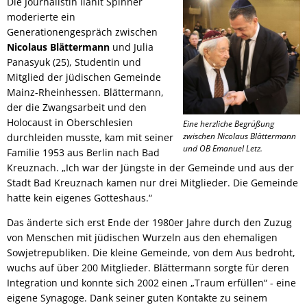
Die Journalistin Ilanit Spinner
moderierte ein
Generationengespräch zwischen
Nicolaus Blättermann
und Julia
Panasyuk (25), Studentin und
Mitglied der jüdischen Gemeinde
Mainz-Rheinhessen. Blättermann,
der die Zwangsarbeit und den
Holocaust in Oberschlesien
Eine herzliche Begrüßung
zwischen Nicolaus Blättermann
durchleiden musste, kam mit seiner
und OB Emanuel Letz.
Familie 1953 aus Berlin nach Bad
Kreuznach. „Ich war der Jüngste in der Gemeinde und aus der
Stadt Bad Kreuznach kamen nur drei Mitglieder. Die Gemeinde
hatte kein eigenes Gotteshaus.“
Das änderte sich erst Ende der 1980er Jahre durch den Zuzug
von Menschen mit jüdischen Wurzeln aus den ehemaligen
Sowjetrepubliken. Die kleine Gemeinde, von dem Aus bedroht,
wuchs auf über 200 Mitglieder. Blättermann sorgte für deren
Integration und konnte sich 2002 einen „Traum erfüllen“ - eine
eigene Synagoge. Dank seiner guten Kontakte zu seinem