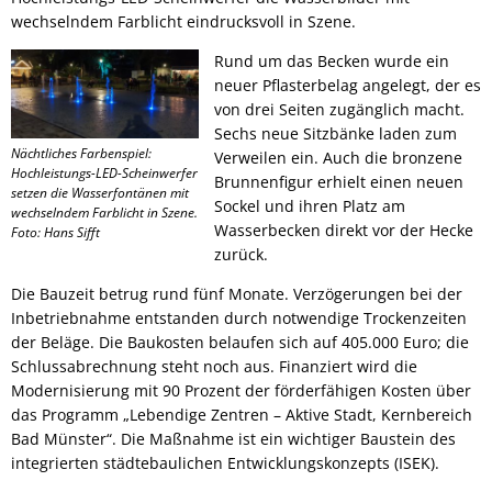
wechselndem Farblicht eindrucksvoll in Szene.
Rund um das Becken wurde ein
neuer Pflasterbelag angelegt, der es
von drei Seiten zugänglich macht.
Sechs neue Sitzbänke laden zum
Nächtliches Farbenspiel:
Verweilen ein. Auch die bronzene
Hochleistungs-LED-Scheinwerfer
Brunnenfigur erhielt einen neuen
setzen die Wasserfontänen mit
Sockel und ihren Platz am
wechselndem Farblicht in Szene.
Wasserbecken direkt vor der Hecke
Foto: Hans Sifft
zurück.
Die Bauzeit betrug rund fünf Monate. Verzögerungen bei der
Inbetriebnahme entstanden durch notwendige Trockenzeiten
der Beläge. Die Baukosten belaufen sich auf 405.000 Euro; die
Schlussabrechnung steht noch aus. Finanziert wird die
Modernisierung mit 90 Prozent der förderfähigen Kosten über
das Programm „Lebendige Zentren – Aktive Stadt, Kernbereich
Bad Münster“. Die Maßnahme ist ein wichtiger Baustein des
integrierten städtebaulichen Entwicklungskonzepts (ISEK).