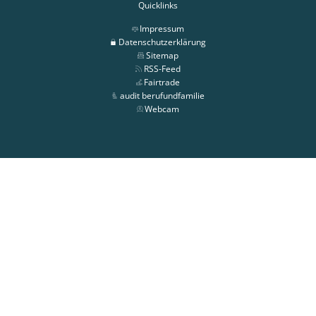
Quicklinks
Impressum
Datenschutzerklärung
Sitemap
RSS-Feed
Fairtrade
audit berufundfamilie
Webcam